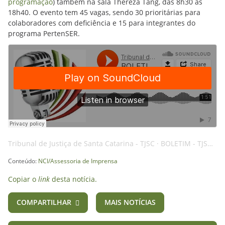
programação
) também na sala Thereza Tang, das 8h30 às
18h40. O evento tem 45 vagas, sendo 30 prioritárias para
colaboradores com deficiência e 15 para integrantes do
programa PertenSER.
Tribunal de Justiça de Santa Catarina - TJSC
·
BOLETIM - TJSC - 07OUT24 - ACESSIBILIDADE - AI
Conteúdo:
NCI/Assessoria de Imprensa
Copiar o
link
desta notícia.
COMPARTILHAR
MAIS NOTÍCIAS