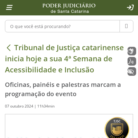
Página inicial
Ir para o conteúdo
Ir para a ferramenta de acessibilidade - Rybená
Ir para o menu principal
Ir para a pesquisa
Ir para o rodapé
Ir para a página inicial
1
2
4
5
6
7
ACE
Pesquisar no portal
PESQU
Tribunal de Justiça catarinense inic
Tribunal de Justiça catarinense
Libras
inicia hoje a sua 4ª Semana de
Voz
Acessibilidade e Inclusão
+ Acessibilidade
Oficinas, painéis e palestras marcam a
programação do evento
07 outubro 2024 | 11h34min