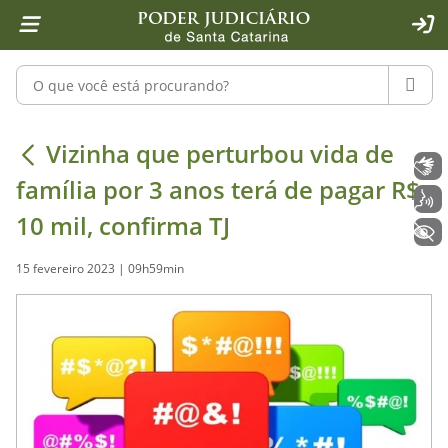
Página inicial
Ir para o conteúdo
Ir para a ferramenta de acessibilidade - Rybená
Ir para o menu principal
Ir para a pesquisa
Ir para o rodapé
Ir para a página inicial
1
2
4
5
6
7
ACE
Pesquisar no portal
PESQU
Vizinha que perturbou vida de famíli
Vizinha que perturbou vida de
Libras
família por 3 anos terá de pagar R$
Voz
10 mil, confirma TJ
+ Acessibilidade
15 fevereiro 2023 | 09h59min