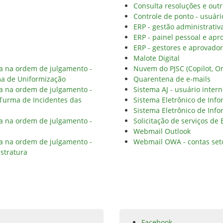
Consulta resoluções e outr
Controle de ponto - usuári
ERP - gestão administrativ
ERP - painel pessoal e apr
ERP - gestores e aprovado
Malote Digital
ia na ordem de julgamento -
Nuvem do PJSC (Copilot, On
ma de Uniformização
Quarentena de e-mails
ia na ordem de julgamento -
Sistema AJ - usuário inter
 Turma de Incidentes das
Sistema Eletrônico de Info
Sistema Eletrônico de Info
ia na ordem de julgamento -
Solicitação de serviços de
Webmail Outlook
ia na ordem de julgamento -
Webmail OWA - contas set
stratura
Facebook