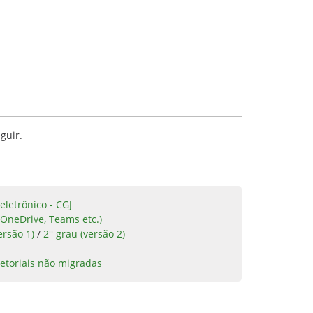
guir.
eletrônico - CGJ
 OneDrive, Teams etc.)
ersão 1)
/
2° grau (versão 2)
etoriais não migradas