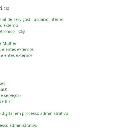
icial
al de serviços) - usuário interno
io externo
trônico - CGJ
da Mulher
 e entes externos
e entes externos
ões
EaD)
 e serviços)
de BI)
digital em processo administrativo
esso administrativo