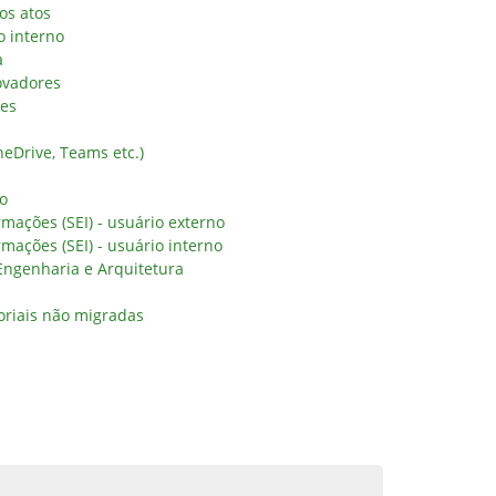
os atos
o interno
a
ovadores
res
eDrive, Teams etc.)
no
rmações (SEI) - usuário externo
rmações (SEI) - usuário interno
 Engenharia e Arquitetura
oriais não migradas