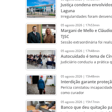
Justiça condena envolvido
Laguna
Irregularidades foram desven
05
agosto
2026
|
17h53min
Margani de Mello e Cláudi
TJSC
Sessão extraordinária foi real
05
agosto
2026
|
17h48min
Autocuidado é tema de Cír
Judiciário conduziu a prática 
05
agosto
2026
|
15h48min
Interdição garante proteç
Perícia constatou incapacida
como curador
05
agosto
2026
|
15h17min
Banco que deu quitação pa