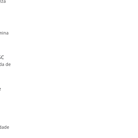
eza
rmina
SC
ida de
e
idade