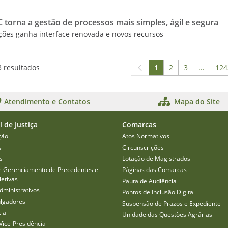
 torna a gestão de processos mais simples, ágil e segura
ções ganha interface renovada e novos recursos
3 resultados
1
2
3
...
124
Página
Página
Página
Páginas
P
Atendimento e Contatos
Mapa do Site
l de Justiça
Comarcas
ção
Atos Normativos
s
Circunscrições
s
Lotação de Magistrados
e Gerenciamento de Precedentes e
Páginas das Comarcas
etivas
Pauta de Audiência
dministrativos
Pontos de Inclusão Digital
ulgadores
Suspensão de Prazos e Expediente
cia
Unidade das Questões Agrárias
Vice-Presidência