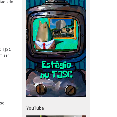
ltado do
o TJSC
m ser
esc
YouTube