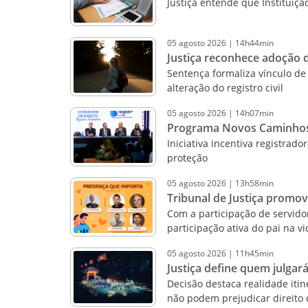
Justiça entende que Instituiçã
05
agosto
2026
|
14h44min
Justiça reconhece adoção d
Sentença formaliza vínculo de 
alteração do registro civil
05
agosto
2026
|
14h07min
Programa Novos Caminhos a
Iniciativa incentiva registrad
proteção
05
agosto
2026
|
13h58min
Tribunal de Justiça promo
Com a participação de servidor
participação ativa do pai na v
05
agosto
2026
|
11h45min
Justiça define quem julgará
Decisão destaca realidade iti
não podem prejudicar direito 