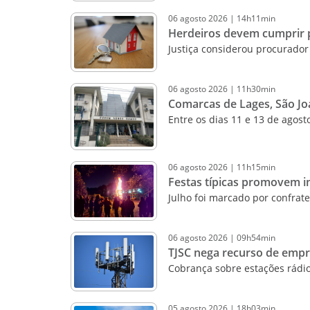
06
agosto
2026
|
14h11min
Herdeiros devem cumprir p
Justiça considerou procurador 
06
agosto
2026
|
11h30min
Comarcas de Lages, São Jo
Entre os dias 11 e 13 de agost
06
agosto
2026
|
11h15min
Festas típicas promovem i
Julho foi marcado por confrat
06
agosto
2026
|
09h54min
TJSC nega recurso de emp
Cobrança sobre estações rádio
05
agosto
2026
|
18h03min