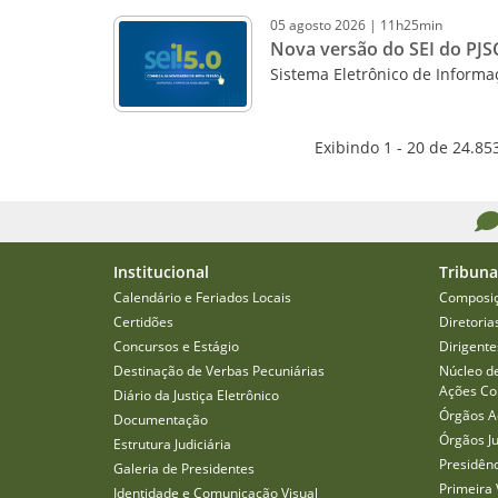
05
agosto
2026
|
11h25min
Nova versão do SEI do PJSC
Sistema Eletrônico de Informa
Exibindo 1 - 20 de 24.85
Institucional
Tribuna
Calendário e Feriados Locais
Composi
Certidões
Diretoria
Concursos e Estágio
Dirigente
Destinação de Verbas Pecuniárias
Núcleo d
Ações Col
Diário da Justiça Eletrônico
Órgãos A
Documentação
Órgãos J
Estrutura Judiciária
Presidên
Galeria de Presidentes
Primeira 
Identidade e Comunicação Visual