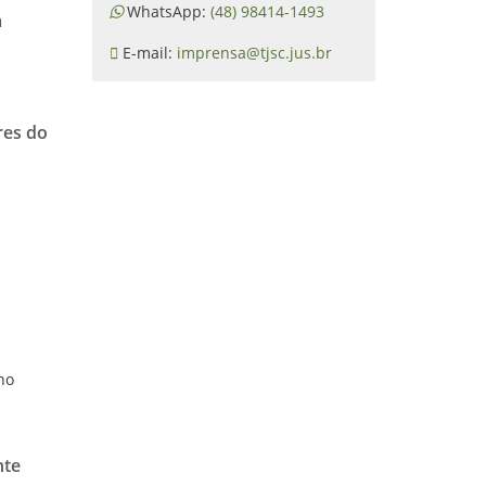
WhatsApp:
(48) 98414-1493
m
E-mail:
imprensa@tjsc.jus.br
res do
o
ho
nte