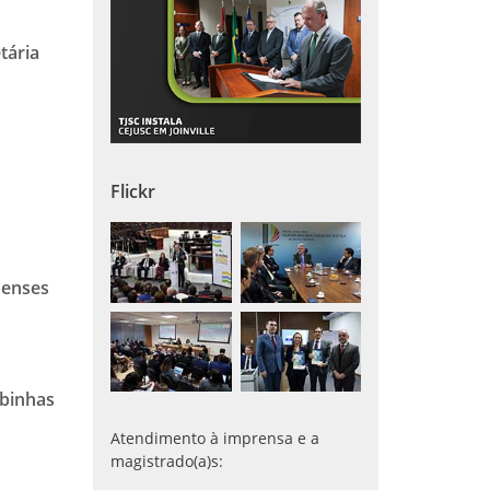
tária
Flickr
nenses
mbinhas
Atendimento à imprensa e a
magistrado(a)s: