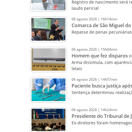
Registro de nascimento será re
laudo pericial
06
agosto
2026
|
16h14min
Comarca de São Miguel do O
Repasse de penas pecuniárias 
06
agosto
2026
|
15h04min
Homem que fez disparos co
Arma dissimula, com aparênci
letais
06
agosto
2026
|
14h57min
Paciente busca justiça após
Sentença determinou realizaç
06
agosto
2026
|
14h24min
Presidente do Tribunal de 
Ex-diretores foram homenag