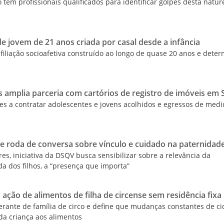
o tem profissionais qualificados para identificar golpes desta natur
e jovem de 21 anos criada por casal desde a infância
filiação socioafetiva construído ao longo de quase 20 anos e dete
mplia parceria com cartórios de registro de imóveis em 
ores a contratar adolescentes e jovens acolhidos e egressos de med
ve roda de conversa sobre vínculo e cuidado na paternidad
es, iniciativa da DSQV busca sensibilizar sobre a relevância da
ida dos filhos, a “presença que importa”
 ação de alimentos de filha de circense sem residência fixa
nerante de família de circo e define que mudanças constantes de c
da criança aos alimentos