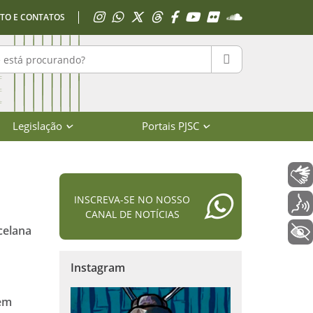
Acessar Instagram
Acessar WhatsApp
Acessar X
Acessar Threads
Acessar Facebook
Acessar YouTube
Acessar Flickr
Acessar SoundClo
TO E CONTATOS
r no portal
PESQUISAR
Legislação
Portais PJSC
Libras
INSCREVA-SE NO NOSSO
Voz
CANAL DE NOTÍCIAS
celana
+ Acessibilidade
à
Instagram
tem