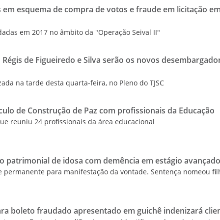
s em esquema de compra de votos e fraude em licitação e
dadas em 2017 no âmbito da "Operação Seival II"
o Régis de Figueiredo e Silva serão os novos desembargado
izada na tarde desta quarta-feira, no Pleno do TJSC
culo de Construção de Paz com profissionais da Educação
que reuniu 24 profissionais da área educacional
ão patrimonial de idosa com demência em estágio avançad
de permanente para manifestação da vontade. Sentença nomeou fil
ra boleto fraudado apresentado em guichê indenizará clie