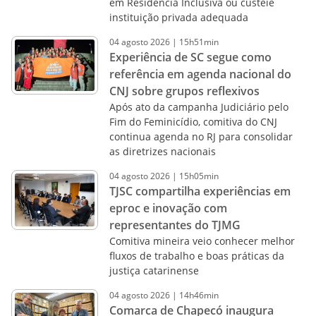
em Residência Inclusiva ou custeie
instituição privada adequada
04
agosto
2026
|
15h51min
Experiência de SC segue como
referência em agenda nacional do
CNJ sobre grupos reflexivos
Após ato da campanha Judiciário pelo
Fim do Feminicídio, comitiva do CNJ
continua agenda no RJ para consolidar
as diretrizes nacionais
04
agosto
2026
|
15h05min
TJSC compartilha experiências em
eproc e inovação com
representantes do TJMG
Comitiva mineira veio conhecer melhor
fluxos de trabalho e boas práticas da
justiça catarinense
04
agosto
2026
|
14h46min
Comarca de Chapecó inaugura