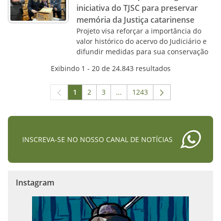
iniciativa do TJSC para preservar
memória da Justiça catarinense
Projeto visa reforçar a importância do
valor histórico do acervo do Judiciário e
difundir medidas para sua conservação
Exibindo 1 - 20 de 24.843 resultados
1
2
3
...
1243
Página
Página
Página
Páginas intermediárias Usar A
Página
INSCREVA-SE NO NOSSO CANAL DE NOTÍCIAS
Instagram