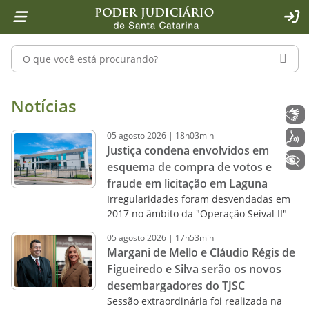
Página inicial
Ir para o conteúdo
Ir para a ferramenta de acessibilidade - Rybená
Ir para o menu principal
Ir para a pesquisa
Ir para o rodapé
Ir para a página inicial
1
2
4
5
6
7
ACE
Pesquisar no portal
PESQU
Notícias - Imprensa - Poder Judiciár
Notícias
Libras
05
agosto
2026
|
18h03min
Voz
Justiça condena envolvidos em
+ Acessibilidade
esquema de compra de votos e
fraude em licitação em Laguna
Irregularidades foram desvendadas em
2017 no âmbito da "Operação Seival II"
05
agosto
2026
|
17h53min
Margani de Mello e Cláudio Régis de
Figueiredo e Silva serão os novos
desembargadores do TJSC
Sessão extraordinária foi realizada na