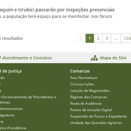
aquim e Urubici passarão por inspeções presenciais
o, a população terá espaço para se manifestar, nos fóruns
5 resultados
1
2
3
...
124
Página
Página
Página
Páginas
P
Atendimento e Contatos
Mapa do Site
l de Justiça
Comarcas
ção
Atos Normativos
s
Circunscrições
s
Lotação de Magistrados
e Gerenciamento de Precedentes e
Páginas das Comarcas
etivas
Pauta de Audiência
dministrativos
Pontos de Inclusão Digital
ulgadores
Suspensão de Prazos e Expediente
cia
Unidade das Questões Agrárias
Vice-Presidência