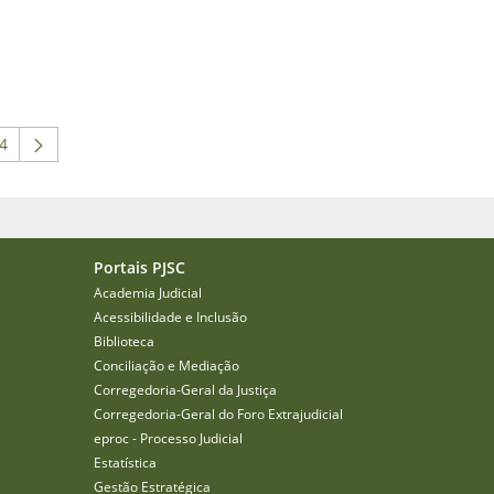
4
 intermediárias Usar ABA para navegar.
ágina
Portais PJSC
Academia Judicial
Acessibilidade e Inclusão
Biblioteca
Conciliação e Mediação
Corregedoria-Geral da Justiça
Corregedoria-Geral do Foro Extrajudicial
eproc - Processo Judicial
Estatística
Gestão Estratégica