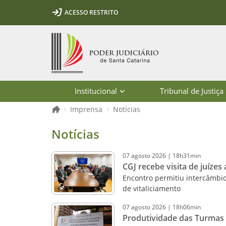
Ir para o conteúdo
Ir para a ferramenta de acessibilidade - Rybená
Ir para o menu principal
Ir para a pesquisa
Ir para o rodapé
Ir para a página inicial
ACESSO RESTRITO
1
2
3
5
6
7
Página inicial
Institucional
Tribunal de Justiça
Página inicial
Imprensa
Notícias
Notícias - Imprensa - Poder Judiciár
Notícias
07
agosto
2026
|
18h31min
CGJ recebe visita de juízes
Encontro permitiu intercâmbi
de vitaliciamento
07
agosto
2026
|
18h06min
Produtividade das Turmas 