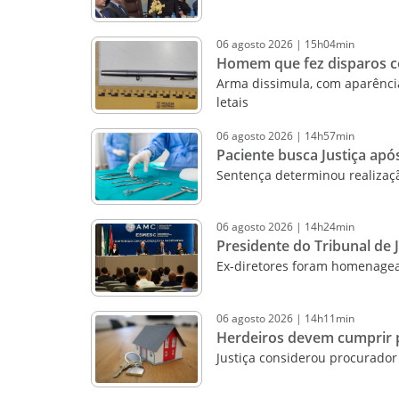
06
agosto
2026
|
15h04min
Homem que fez disparos co
Arma dissimula, com aparênci
letais
06
agosto
2026
|
14h57min
Paciente busca Justiça após
Sentença determinou realizaç
06
agosto
2026
|
14h24min
Presidente do Tribunal de 
Ex-diretores foram homenag
06
agosto
2026
|
14h11min
Herdeiros devem cumprir p
Justiça considerou procurador 