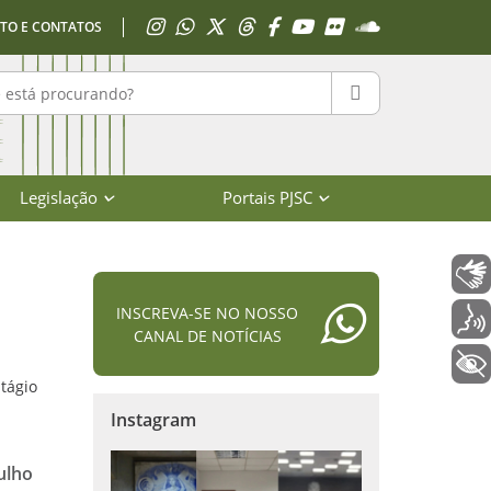
Acessar Instagram
Acessar WhatsApp
Acessar X
Acessar Threads
Acessar Facebook
Acessar YouTube
Acessar Flickr
Acessar SoundClo
TO E CONTATOS
r no portal
PESQUISAR
Legislação
Portais PJSC
Libras
INSCREVA-SE NO NOSSO
Voz
CANAL DE NOTÍCIAS
+ Acessibilidade
tágio
Instagram
ulho