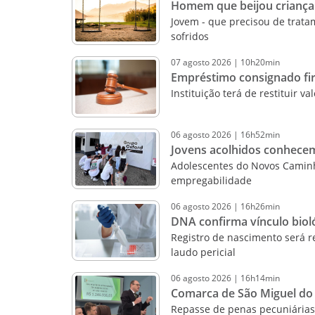
Homem que beijou criança d
Jovem - que precisou de trata
sofridos
07
agosto
2026
|
10h20min
Empréstimo consignado fir
Instituição terá de restituir 
06
agosto
2026
|
16h52min
Jovens acolhidos conhecem
Adolescentes do Novos Caminho
empregabilidade
06
agosto
2026
|
16h26min
DNA confirma vínculo biol
Registro de nascimento será re
laudo pericial
06
agosto
2026
|
16h14min
Comarca de São Miguel do O
Repasse de penas pecuniárias 