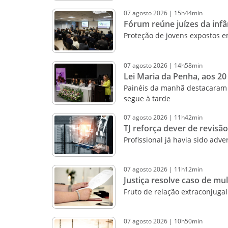
07
agosto
2026
|
15h44min
Fórum reúne juízes da infâ
Proteção de jovens expostos e
07
agosto
2026
|
14h58min
Lei Maria da Penha, aos 20
Painéis da manhã destacaram 
segue à tarde
07
agosto
2026
|
11h42min
TJ reforça dever de revisã
Profissional já havia sido ad
07
agosto
2026
|
11h12min
Justiça resolve caso de m
Fruto de relação extraconjugal 
07
agosto
2026
|
10h50min