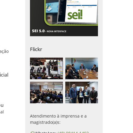
s
s
Flickr
mação
cial
ou
ial
Atendimento à imprensa e a
magistrado(a)s: