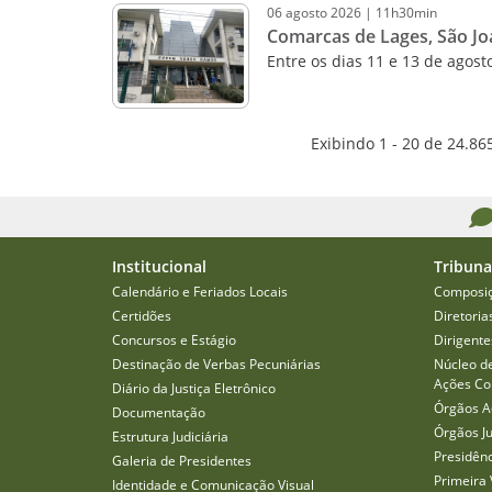
06
agosto
2026
|
11h30min
Comarcas de Lages, São Jo
Entre os dias 11 e 13 de agost
Exibindo 1 - 20 de 24.86
Institucional
Tribuna
Calendário e Feriados Locais
Composi
Certidões
Diretoria
Concursos e Estágio
Dirigente
Destinação de Verbas Pecuniárias
Núcleo d
Ações Col
Diário da Justiça Eletrônico
Órgãos A
Documentação
Órgãos J
Estrutura Judiciária
Presidên
Galeria de Presidentes
Primeira 
Identidade e Comunicação Visual