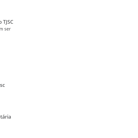
o TJSC
m ser
esc
tária