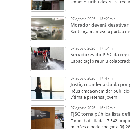
Foram distribuídos 4.131 recu
07
agosto
2026
|
18h00min
Morador deverá desativar 
Sentença manteve o portão in
07
agosto
2026
|
17h54min
Servidores do PJSC da regi
Capacitação reuniu colaborad
07
agosto
2026
|
17h47min
Justiça condena dupla por 
Réus ameaçavam dar publicida
vítima e pretensa jovem
07
agosto
2026
|
16h12min
TJSC torna pública lista de
Foram habilitadas 7.542 propo
milhões e pode chegar a R$ 2