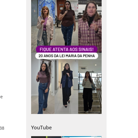
re
YouTube
 38