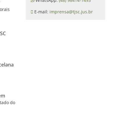
WhatsApp:
(48) 98414-1493
r
orais
E-mail:
imprensa@tjsc.jus.br
JSC
celana
à
tem
ltado do