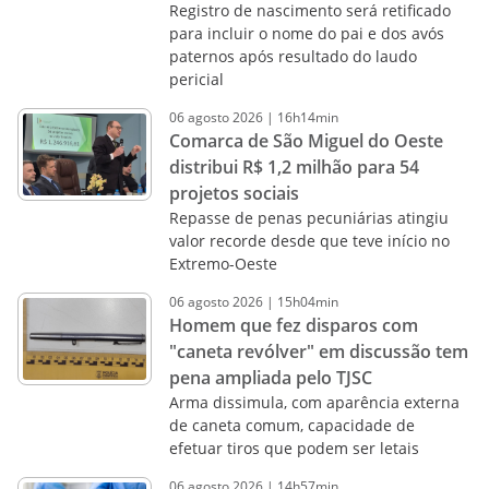
Registro de nascimento será retificado
para incluir o nome do pai e dos avós
paternos após resultado do laudo
pericial
06
agosto
2026
|
16h14min
Comarca de São Miguel do Oeste
distribui R$ 1,2 milhão para 54
projetos sociais
Repasse de penas pecuniárias atingiu
valor recorde desde que teve início no
Extremo-Oeste
06
agosto
2026
|
15h04min
Homem que fez disparos com
"caneta revólver" em discussão tem
pena ampliada pelo TJSC
Arma dissimula, com aparência externa
de caneta comum, capacidade de
efetuar tiros que podem ser letais
06
agosto
2026
|
14h57min