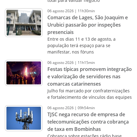
total para validar negócio
06
agosto
2026
|
11h30min
Comarcas de Lages, São Joaquim e
Urubici passarão por inspeções
presenciais
Entre os dias 11 e 13 de agosto, a
população terá espaço para se
manifestar, nos fóruns
06
agosto
2026
|
11h15min
Festas típicas promovem integração
e valorização de servidores nas
comarcas catarinenses
Julho foi marcado por confraternizações
e fortalecimento de vínculos das equipes
06
agosto
2026
|
09h54min
TJSC nega recurso de empresa de
telecomunicações contra cobrança
de taxa em Bombinhas
Cobrança sobre estações rádio base