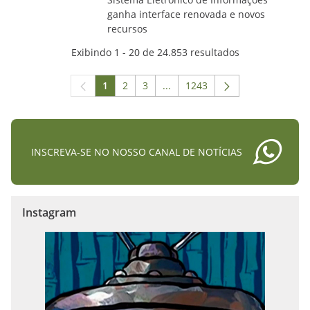
ganha interface renovada e novos
recursos
Exibindo 1 - 20 de 24.853 resultados
1
2
3
...
1243
Página
Página
Página
Páginas intermediárias Usar A
Página
INSCREVA-SE NO NOSSO CANAL DE NOTÍCIAS
Instagram