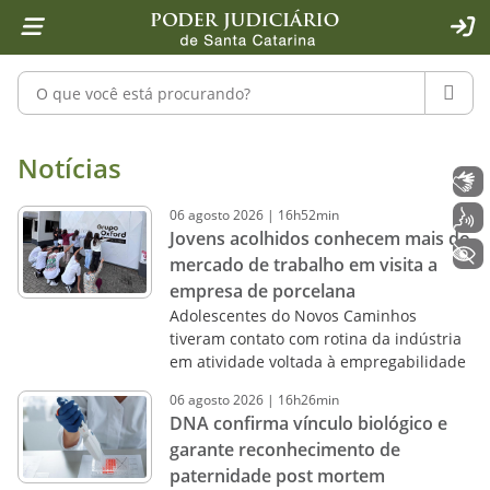
Página inicial
Ir para o conteúdo
Ir para a ferramenta de acessibilidade - Rybená
Ir para o menu principal
Ir para a pesquisa
Ir para o rodapé
Ir para a página inicial
1
2
4
5
6
7
ACE
Pesquisar no portal
PESQU
Notícias - Imprensa - Poder Judiciár
Notícias
Libras
06
agosto
2026
|
16h52min
Voz
Jovens acolhidos conhecem mais do
+ Acessibilidade
mercado de trabalho em visita a
empresa de porcelana
Adolescentes do Novos Caminhos
tiveram contato com rotina da indústria
em atividade voltada à empregabilidade
06
agosto
2026
|
16h26min
DNA confirma vínculo biológico e
garante reconhecimento de
paternidade post mortem