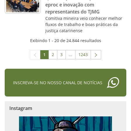
eproc e inovação com
representantes do TJMG
Comitiva mineira veio conhecer melhor
fluxos de trabalho e boas práticas da
justiça catarinense
Exibindo 1 - 20 de 24.844 resultados
1
2
3
...
1243
Página
Página
Página
Páginas intermediárias Usar A
Página
INSCREVA-SE NO NOSSO CANAL DE NOTÍCIAS
Instagram