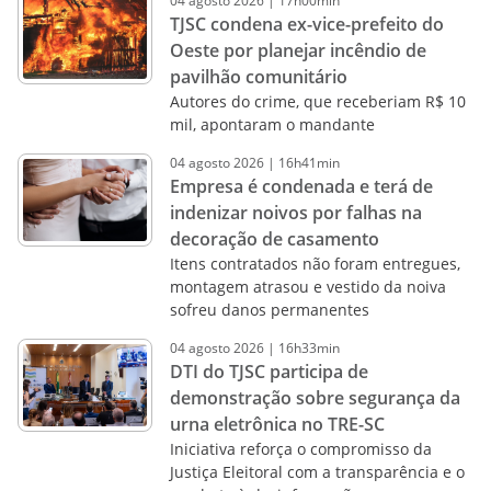
04
agosto
2026
|
17h00min
TJSC condena ex-vice-prefeito do
Oeste por planejar incêndio de
pavilhão comunitário
Autores do crime, que receberiam R$ 10
mil, apontaram o mandante
04
agosto
2026
|
16h41min
Empresa é condenada e terá de
indenizar noivos por falhas na
decoração de casamento
Itens contratados não foram entregues,
montagem atrasou e vestido da noiva
sofreu danos permanentes
04
agosto
2026
|
16h33min
DTI do TJSC participa de
demonstração sobre segurança da
urna eletrônica no TRE-SC
Iniciativa reforça o compromisso da
Justiça Eleitoral com a transparência e o