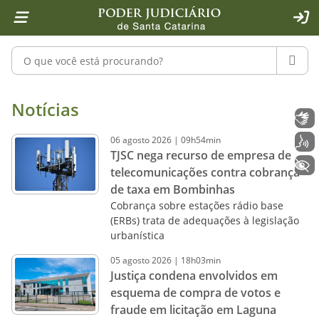
Página inicial
Ir para o conteúdo
Ir para a ferramenta de acessibilidade - Rybená
Ir para o menu principal
Ir para a pesquisa
Ir para o rodapé
Ir para a página inicial
1
2
4
5
6
7
ACE
Pesquisar no portal
PESQU
Notícias - Imprensa - Poder Judiciár
Notícias
Libras
06
agosto
2026
|
09h54min
Voz
TJSC nega recurso de empresa de
+ Acessibilidade
telecomunicações contra cobrança
de taxa em Bombinhas
Cobrança sobre estações rádio base
(ERBs) trata de adequações à legislação
urbanística
05
agosto
2026
|
18h03min
Justiça condena envolvidos em
esquema de compra de votos e
fraude em licitação em Laguna