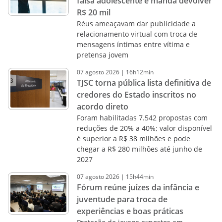
falsa adolescente e manda devolver
R$ 20 mil
Réus ameaçavam dar publicidade a
relacionamento virtual com troca de
mensagens íntimas entre vítima e
pretensa jovem
07
agosto
2026
|
16h12min
TJSC torna pública lista definitiva de
credores do Estado inscritos no
acordo direto
Foram habilitadas 7.542 propostas com
reduções de 20% a 40%; valor disponível
é superior a R$ 38 milhões e pode
chegar a R$ 280 milhões até junho de
2027
07
agosto
2026
|
15h44min
Fórum reúne juízes da infância e
juventude para troca de
experiências e boas práticas