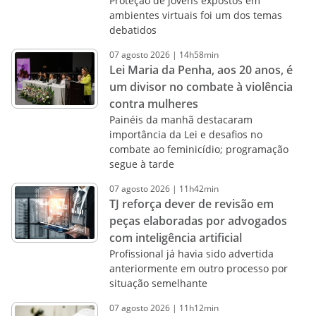
Proteção de jovens expostos em
ambientes virtuais foi um dos temas
debatidos
07
agosto
2026
|
14h58min
Lei Maria da Penha, aos 20 anos, é
um divisor no combate à violência
contra mulheres
Painéis da manhã destacaram
importância da Lei e desafios no
combate ao feminicídio; programação
segue à tarde
07
agosto
2026
|
11h42min
TJ reforça dever de revisão em
peças elaboradas por advogados
com inteligência artificial
Profissional já havia sido advertida
anteriormente em outro processo por
situação semelhante
07
agosto
2026
|
11h12min