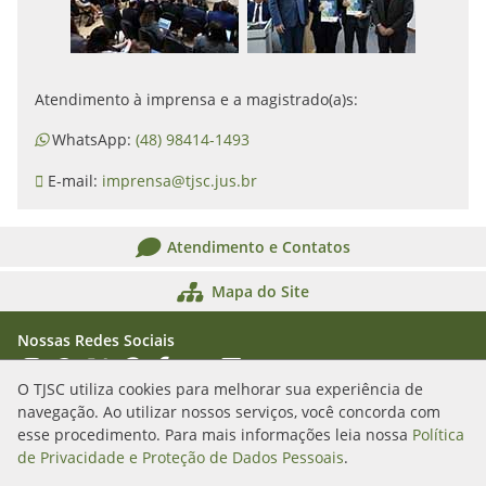
Atendimento à imprensa e a magistrado(a)s:
WhatsApp:
(48) 98414-1493
E-mail:
imprensa@tjsc.jus.br
Atendimento e Contatos
Mapa do Site
Nossas Redes Sociais
Acessar Instagram
Acessar WhatsApp
Acessar X
Acessar Threads
Acessar Facebook
Acessar YouTube
Acessar Flickr
Acessar SoundCloud
O TJSC utiliza cookies para melhorar sua experiência de
navegação. Ao utilizar nossos serviços, você concorda com
Rua Álvaro Millen da Silveira, n. 208
esse procedimento. Para mais informações leia nossa
Política
Florianópolis/SC - CEP: 88020-901
de Privacidade e Proteção de Dados Pessoais
.
(48) 3287-1000