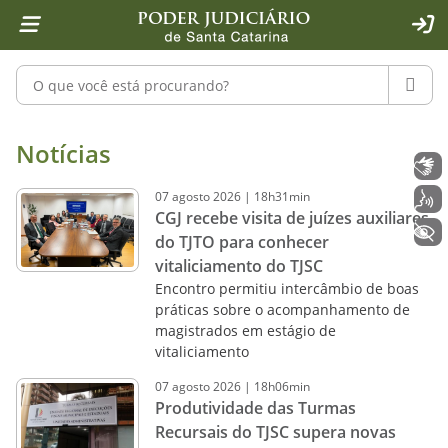
Página inicial
Ir para o conteúdo
Ir para a ferramenta de acessibilidade - Rybená
Ir para o menu principal
Ir para a pesquisa
Ir para o rodapé
Ir para a página inicial
1
2
4
5
6
7
ACE
Pesquisar no portal
PESQU
Notícias - Imprensa - Poder Judiciár
Notícias
Libras
07
agosto
2026
|
18h31min
Voz
CGJ recebe visita de juízes auxiliares
+ Acessibilidade
do TJTO para conhecer
vitaliciamento do TJSC
Encontro permitiu intercâmbio de boas
práticas sobre o acompanhamento de
magistrados em estágio de
vitaliciamento
07
agosto
2026
|
18h06min
Produtividade das Turmas
Recursais do TJSC supera novas