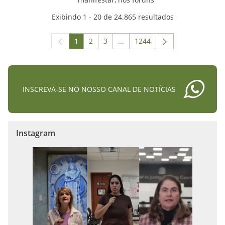
Exibindo 1 - 20 de 24.865 resultados
1
2
3
...
1244
Página
Página
Página
Páginas intermediárias Usar A
Página
INSCREVA-SE NO NOSSO CANAL DE NOTÍCIAS
Instagram