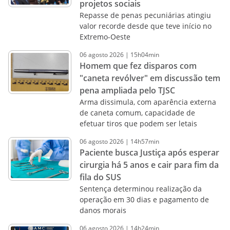
projetos sociais
Repasse de penas pecuniárias atingiu
valor recorde desde que teve início no
Extremo-Oeste
06
agosto
2026
|
15h04min
Homem que fez disparos com
"caneta revólver" em discussão tem
pena ampliada pelo TJSC
Arma dissimula, com aparência externa
de caneta comum, capacidade de
efetuar tiros que podem ser letais
06
agosto
2026
|
14h57min
Paciente busca Justiça após esperar
cirurgia há 5 anos e cair para fim da
fila do SUS
Sentença determinou realização da
operação em 30 dias e pagamento de
danos morais
06
agosto
2026
|
14h24min