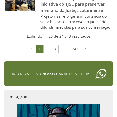
iniciativa do TJSC para preservar
memória da Justiça catarinense
Projeto visa reforçar a importância do
valor histórico do acervo do Judiciário e
difundir medidas para sua conservação
Exibindo 1 - 20 de 24.843 resultados
1
2
3
...
1243
Página
Página
Página
Páginas intermediárias Usar A
Página
INSCREVA-SE NO NOSSO CANAL DE NOTÍCIAS
Instagram