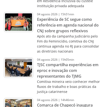
em Residência Inclusiva ou custeie
instituição privada adequada
04
agosto
2026
|
15h51min
Experiência de SC segue como
referência em agenda nacional do
CNJ sobre grupos reflexivos
Após ato da campanha Judiciário pelo
Fim do Feminicídio, comitiva do CNJ
continua agenda no RJ para consolidar
as diretrizes nacionais
04
agosto
2026
|
15h05min
TJSC compartilha experiências em
eproc e inovação com
representantes do TJMG
Comitiva mineira veio conhecer melhor
fluxos de trabalho e boas práticas da
justiça catarinense
04
agosto
2026
|
14h46min
Comarca de Chapecó inaugura