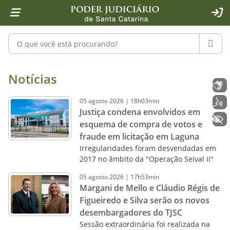
Página inicial
Ir para o conteúdo
Ir para a ferramenta de acessibilidade - Rybená
Ir para o menu principal
Ir para a pesquisa
Ir para o rodapé
Ir para a página inicial
1
2
4
5
6
7
ACE
Pesquisar no portal
PESQU
Notícias - Imprensa - Poder Judiciár
Notícias
Libras
05
agosto
2026
|
18h03min
Voz
Justiça condena envolvidos em
+ Acessibilidade
esquema de compra de votos e
fraude em licitação em Laguna
Irregularidades foram desvendadas em
2017 no âmbito da "Operação Seival II"
05
agosto
2026
|
17h53min
Margani de Mello e Cláudio Régis de
Figueiredo e Silva serão os novos
desembargadores do TJSC
Sessão extraordinária foi realizada na