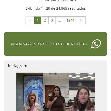
Exibindo 1 - 20 de 24.865 resultados
1
2
3
...
1244
Página
Página
Página
Páginas intermediárias Usar A
Página
INSCREVA-SE NO NOSSO CANAL DE NOTÍCIAS
Instagram