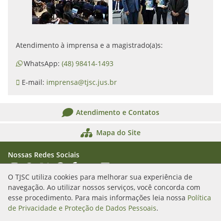
Atendimento à imprensa e a magistrado(a)s:
WhatsApp:
(48) 98414-1493
E-mail:
imprensa@tjsc.jus.br
Atendimento e Contatos
Mapa do Site
Nossas Redes Sociais
Acessar Instagram
Acessar WhatsApp
Acessar X
Acessar Threads
Acessar Facebook
Acessar YouTube
Acessar Flickr
Acessar SoundCloud
O TJSC utiliza cookies para melhorar sua experiência de
navegação. Ao utilizar nossos serviços, você concorda com
Rua Álvaro Millen da Silveira, n. 208
esse procedimento. Para mais informações leia nossa
Política
Florianópolis/SC - CEP: 88020-901
de Privacidade e Proteção de Dados Pessoais
.
(48) 3287-1000