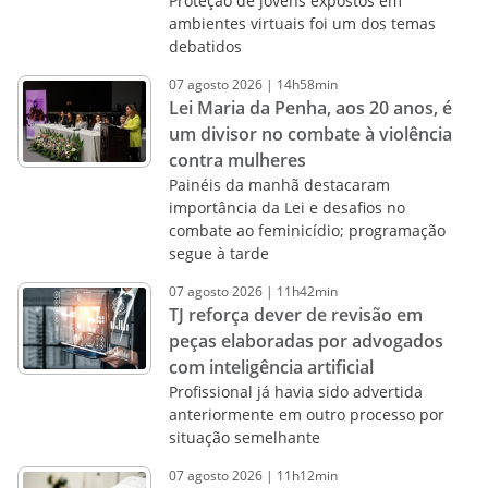
Proteção de jovens expostos em
ambientes virtuais foi um dos temas
debatidos
07
agosto
2026
|
14h58min
Lei Maria da Penha, aos 20 anos, é
um divisor no combate à violência
contra mulheres
Painéis da manhã destacaram
importância da Lei e desafios no
combate ao feminicídio; programação
segue à tarde
07
agosto
2026
|
11h42min
TJ reforça dever de revisão em
peças elaboradas por advogados
com inteligência artificial
Profissional já havia sido advertida
anteriormente em outro processo por
situação semelhante
07
agosto
2026
|
11h12min