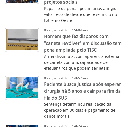
projetos sociais
Repasse de penas pecuniárias atingiu
valor recorde desde que teve início no
Extremo-Oeste
06
agosto
2026
|
15h04min
Homem que fez disparos com
"caneta revólver" em discussão tem
pena ampliada pelo TJSC
Arma dissimula, com aparência externa
de caneta comum, capacidade de
efetuar tiros que podem ser letais
06
agosto
2026
|
14h57min
Paciente busca Justiça após esperar
cirurgia há 5 anos e cair para fim da
fila do SUS
Sentença determinou realização da
operação em 30 dias e pagamento de
danos morais
06
agosto
2026
|
14h24min