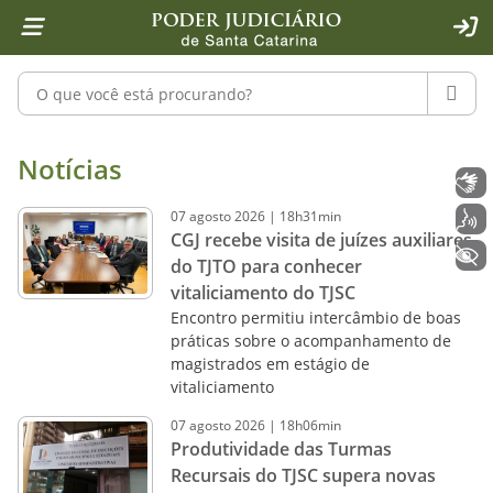
Página inicial
Ir para o conteúdo
Ir para a ferramenta de acessibilidade - Rybená
Ir para o menu principal
Ir para a pesquisa
Ir para o rodapé
Ir para a página inicial
1
2
4
5
6
7
ACE
Pesquisar no portal
PESQU
Notícias - Imprensa - Poder Judiciár
Notícias
Libras
07
agosto
2026
|
18h31min
Voz
CGJ recebe visita de juízes auxiliares
+ Acessibilidade
do TJTO para conhecer
vitaliciamento do TJSC
Encontro permitiu intercâmbio de boas
práticas sobre o acompanhamento de
magistrados em estágio de
vitaliciamento
07
agosto
2026
|
18h06min
Produtividade das Turmas
Recursais do TJSC supera novas