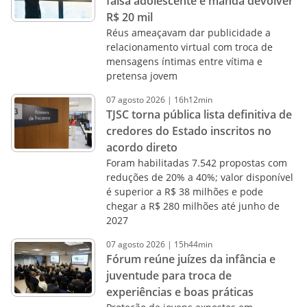
falsa adolescente e manda devolver
R$ 20 mil
Réus ameaçavam dar publicidade a
relacionamento virtual com troca de
mensagens íntimas entre vítima e
pretensa jovem
07
agosto
2026
|
16h12min
TJSC torna pública lista definitiva de
credores do Estado inscritos no
acordo direto
Foram habilitadas 7.542 propostas com
reduções de 20% a 40%; valor disponível
é superior a R$ 38 milhões e pode
chegar a R$ 280 milhões até junho de
2027
07
agosto
2026
|
15h44min
Fórum reúne juízes da infância e
juventude para troca de
experiências e boas práticas