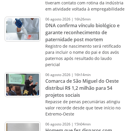
tiveram contato com rotina da indústria
em atividade voltada à empregabilidade
06
agosto
2026
|
16h26min
DNA confirma vínculo biológico e
garante reconhecimento de
paternidade post mortem
Registro de nascimento será retificado
para incluir o nome do pai e dos avós
paternos após resultado do laudo
pericial
06
agosto
2026
|
16h14min
Comarca de São Miguel do Oeste
distribui R$ 1,2 milhão para 54
projetos sociais
Repasse de penas pecuniárias atingiu
valor recorde desde que teve início no
Extremo-Oeste
06
agosto
2026
|
15h04min
Homem que fez disparos com