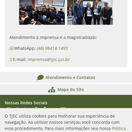
Atendimento à imprensa e a magistrado(a)s:
WhatsApp:
(48) 98414-1493
E-mail:
imprensa@tjsc.jus.br
Atendimento e Contatos
Mapa do Site
Nossas Redes Sociais
Acessar Instagram
Acessar WhatsApp
Acessar X
Acessar Threads
Acessar Facebook
Acessar YouTube
Acessar Flickr
Acessar SoundCloud
O TJSC utiliza cookies para melhorar sua experiência de
navegação. Ao utilizar nossos serviços, você concorda com
Rua Álvaro Millen da Silveira, n. 208
esse procedimento. Para mais informações leia nossa
Política