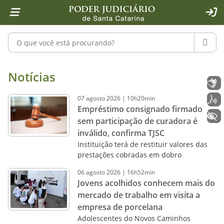
Página inicial
Ir para o conteúdo
Ir para a ferramenta de acessibilidade - Rybená
Ir para o menu principal
Ir para a pesquisa
Ir para o rodapé
Ir para a página inicial
1
2
4
5
6
7
ACE
Pesquisar no portal
PESQU
Notícias - Imprensa - Poder Judiciár
Notícias
Libras
07
agosto
2026
|
10h20min
Voz
Empréstimo consignado firmado
+ Acessibilidade
sem participação de curadora é
inválido, confirma TJSC
Instituição terá de restituir valores das
prestações cobradas em dobro
06
agosto
2026
|
16h52min
Jovens acolhidos conhecem mais do
mercado de trabalho em visita a
empresa de porcelana
Adolescentes do Novos Caminhos