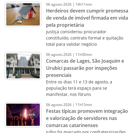
06
agosto
2026
|
14h11min
Herdeiros devem cumprir promessa
de venda de imóvel firmada em vida
pela proprietária
Justiça considerou procurador
constituído, contrato formal e quitação
total para validar negócio
06
agosto
2026
|
11h30min
Comarcas de Lages, São Joaquim e
Urubici passarão por inspeções
presenciais
Entre os dias 11 e 13 de agosto, a
população terá espaço para se
manifestar, nos fóruns
06
agosto
2026
|
11h15min
Festas típicas promovem integração
e valorização de servidores nas
comarcas catarinenses
Julho foi marcado por confraternizações