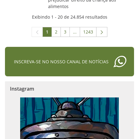
alimentos
Exibindo 1 - 20 de 24.854 resultados
1
2
3
...
1243
Página
Página
Página
Páginas intermediárias Usar A
Página
INSCREVA-SE NO NOSSO CANAL DE NOTÍCIAS
Instagram