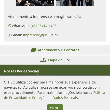
Atendimento à imprensa e a magistrado(a)s:
WhatsApp:
(48) 98414-1493
E-mail:
imprensa@tjsc.jus.br
Atendimento e Contatos
Mapa do Site
Nossas Redes Sociais
Acessar Instagram
Acessar WhatsApp
Acessar X
Acessar Threads
Acessar Facebook
Acessar YouTube
Acessar Flickr
Acessar SoundCloud
O TJSC utiliza cookies para melhorar sua experiência de
navegação. Ao utilizar nossos serviços, você concorda com
Rua Álvaro Millen da Silveira, n. 208
esse procedimento. Para mais informações leia nossa
Política
Florianópolis/SC - CEP: 88020-901
de Privacidade e Proteção de Dados Pessoais
.
(48) 3287-1000
CIENTE
Segunda a sexta das 12h às 19h