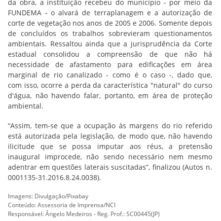
da obra, a instituição recebeu do município - por meio da
FUNDEMA - o alvará de terraplanagem e a autorização de
corte de vegetação nos anos de 2005 e 2006
. Somente depois
de concluídos os trabalhos sobrevieram questionamentos
ambientais. Ressaltou ainda que a jurisprudência da Corte
estadual consolidou a compreensão de que não há
necessidade de afastamento para edificações em área
marginal de rio canalizado - como é o caso -, dado que,
com isso, ocorre a perda da característica "natural" do curso
d'água, não havendo falar, portanto, em área de proteção
ambiental.
“Assim, tem-se que a ocupação às margens do rio referido
está autorizada pela legislação, de modo que, não havendo
ilicitude que se possa imputar aos réus, a pretensão
inaugural improcede, não sendo necessário nem mesmo
adentrar em questões laterais suscitadas”, finalizou (Autos n.
0001135-31.2016.8.24.0038).
Imagens: Divulgação/Pixabay
Conteúdo: Assessoria de Imprensa/NCI
Responsável: Ângelo Medeiros - Reg. Prof.: SC00445(JP)