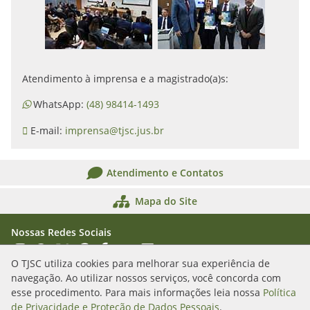
Atendimento à imprensa e a magistrado(a)s:
WhatsApp:
(48) 98414-1493
E-mail:
imprensa@tjsc.jus.br
Atendimento e Contatos
Mapa do Site
Nossas Redes Sociais
Acessar Instagram
Acessar WhatsApp
Acessar X
Acessar Threads
Acessar Facebook
Acessar YouTube
Acessar Flickr
Acessar SoundCloud
O TJSC utiliza cookies para melhorar sua experiência de
navegação. Ao utilizar nossos serviços, você concorda com
Rua Álvaro Millen da Silveira, n. 208
esse procedimento. Para mais informações leia nossa
Política
Florianópolis/SC - CEP: 88020-901
de Privacidade e Proteção de Dados Pessoais
.