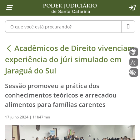
Página inicial
Ir para o conteúdo
Ir para a ferramenta de acessibilidade - Rybená
Ir para o menu principal
Ir para a pesquisa
Ir para o rodapé
Ir para a página inicial
1
2
4
5
6
7
ACE
Pesquisar no portal
PESQU
Acadêmicos de Direito vivenciam exp
Acadêmicos de Direito vivenciam
Libras
experiência do júri simulado em
Voz
Jaraguá do Sul
+ Acessibilidade
Sessão promoveu a prática dos
conhecimentos teóricos e arrecadou
alimentos para famílias carentes
17 julho 2024 | 11h47min