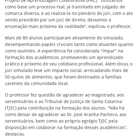
Projeto de Aprendizagem Colaborativa (PAC). ”Utilizamos
como base um processo real, já transitado em julgado, de
comarca diversa, e ao realizá-la no plenário do júri, com o ato
sendo presidido por um juiz de direito, deixamos a
encenação mais próxima da realidade", explicou o professor.
Mais de 80 alunos participaram ativamente do simulado,
desempenhando papéis cruciais tanto como atuantes quanto
como ouvintes. A experiência foi considerada "ímpar" na
formação dos acadêmicos, promovendo um aprendizado
prático e próximo do seu cotidiano profissional. Além disso, o
júri simulado teve um impacto social, arrecadando mais de
50 quilos de alimentos, que foram destinados a famílias
carentes da comunidade local.
O professor fez questão de agradecer ao magistrado, aos
serventuários e ao Tribunal de Justiça de Santa Catarina
(TJSC) pela contribuição na formação dos alunos. "Não há
como deixar de agradecer ao Dr. José Aranha Pacheco, aos
serventuários, bem como ao próprio egrégio TJSC pela
disposição em colaborar na formação desses acadêmicos",
destacou.