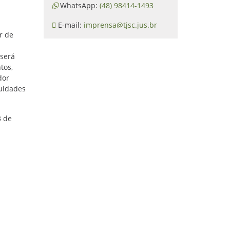
WhatsApp:
(48) 98414-1493
.
E-mail:
imprensa@tjsc.jus.br
r de
 será
tos,
dor
culdades
3 de