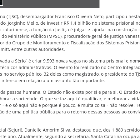
na (TJSC), desembargador Francisco Oliveira Neto, participou nesta
do, Jorginho Mello, de investir R$ 1,4 bilhão no sistema prisional n
o catarinense, a função da Justiça é julgar e ajudar na construção 
e do Ministério Público (MPSC), procuradora-geral de Justiça Vanes
dor do Grupo de Monitoramento e Fiscalização dos Sistemas Prision
hmitt, entre outras autoridades.
vada a Sério” é criar 9.593 novas vagas no sistema prisional e nom
 técnicos administrativos. O evento foi realizado no Centro Integra
os no serviço público, 32 deles como magistrado, o presidente do T
 intenso em relação a um assunto tão importante.
a pessoa humana. O Estado não existe por si e para si. O Estado 
rar a sociedade. O que se faz aqui é qualificar, é melhorar a vid
 - e o só aqui não é porque é pouco, é muita coisa - não resolve. 
o de uma política pública para o retorno dessas pessoas ao conví
ial (Sejuri), Danielle Amorim Silva, destacou que, dos 1.889 servid
ste ano. Atualmente, segundo a secretária, Santa Catarina ocupa a