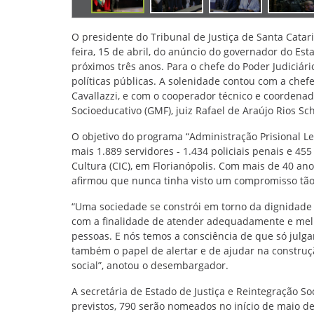
O presidente do Tribunal de Justiça de Santa Catari
feira, 15 de abril, do anúncio do governador do Esta
próximos três anos. Para o chefe do Poder Judiciári
políticas públicas. A solenidade contou com a chef
Cavallazzi, e com o cooperador técnico e coordena
Socioeducativo (GMF), juiz Rafael de Araújo Rios Sc
O objetivo do programa “Administração Prisional Le
mais 1.889 servidores - 1.434 policiais penais e 455
Cultura (CIC), em Florianópolis. Com mais de 40 an
afirmou que nunca tinha visto um compromisso tão
“Uma sociedade se constrói em torno da dignidade d
com a finalidade de atender adequadamente e melho
pessoas. E nós temos a consciência de que só julgar
também o papel de alertar e de ajudar na construçã
social”, anotou o desembargador.
A secretária de Estado de Justiça e Reintegração Soc
previstos, 790 serão nomeados no início de maio de