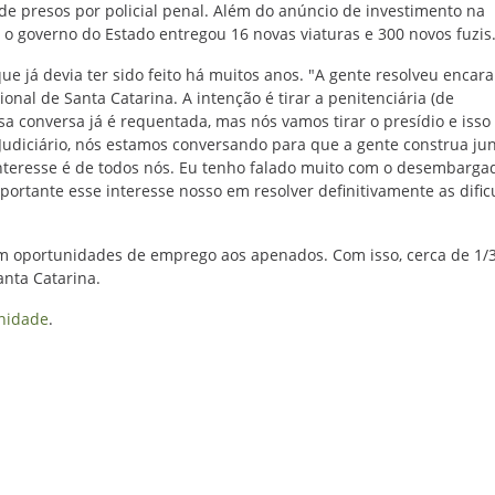
de presos por policial penal. Além do anúncio de investimento na
 o governo do Estado entregou 16 novas viaturas e 300 novos fuzis
ue já devia ter sido feito há muitos anos. "A gente resolveu encara
onal de Santa Catarina. A intenção é tirar a penitenciária (de
ssa conversa já é requentada, mas nós vamos tirar o presídio e isso
r Judiciário, nós estamos conversando para que a gente construa jun
nteresse é de todos nós. Eu tenho falado muito com o desembarga
mportante esse interesse nosso em resolver definitivamente as difi
em oportunidades de emprego aos apenados. Com isso, cerca de 1/
anta Catarina.
enidade
.