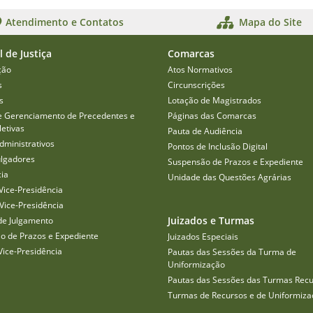
Atendimento e Contatos
Mapa do Site
l de Justiça
Comarcas
ção
Atos Normativos
s
Circunscrições
s
Lotação de Magistrados
e Gerenciamento de Precedentes e
Páginas das Comarcas
etivas
Pauta de Audiência
dministrativos
Pontos de Inclusão Digital
ulgadores
Suspensão de Prazos e Expediente
cia
Unidade das Questões Agrárias
Vice-Presidência
Vice-Presidência
Juizados e Turmas
de Julgamento
o de Prazos e Expediente
Juizados Especiais
Vice-Presidência
Pautas das Sessões da Turma de
Uniformização
Pautas das Sessões das Turmas Recu
Turmas de Recursos e de Uniformiza