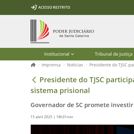
Ir para o conteúdo
Ir para a ferramenta de acessibilidade - Rybená
Ir para o menu principal
Ir para a pesquisa
Ir para o rodapé
Ir para a página inicial
ACESSO RESTRITO
1
2
3
5
6
7
Página inicial
Institucional
Tribunal de Justiça
Página inicial
Imprensa
Notícias
Presidente do TJSC pa
Presidente do TJSC participa do anú
Presidente do TJSC partici
sistema prisional
Governador de SC promete investir 
15 abril 2025 | 18h31min