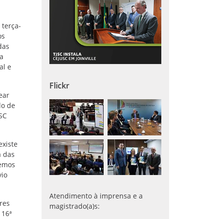
 terça-
os
das
sa
al e
Flickr
ear
do de
JSC
existe
a das
Temos
vio
Atendimento à imprensa e a
ores
magistrado(a)s:
 16ª