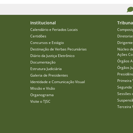
Institucional
Tribuna
Calendário e Feriados Locais
Composi
Certidões
Diretoria
Concursos e Estágio
Dirigente
Destinação de Verbas Pecuniárias
Núcleo d
Ações Col
Diário da Justiça Eletrônico
Órgãos A
Documentação
Órgãos J
Estrutura Judiciária
Presidên
Galeria de Presidentes
Primeira 
Identidade e Comunicação Visual
Segunda 
Missão e Visão
Sessões 
Organograma
Suspensã
Visite o TJSC
Terceira 