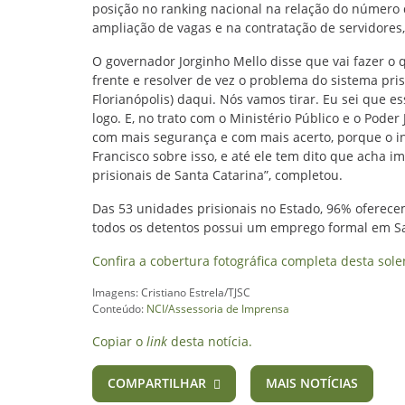
posição no ranking nacional na relação do número 
ampliação de vagas e na contratação de servidores,
O governador Jorginho Mello disse que vai fazer o q
frente e resolver de vez o problema do sistema prisi
Florianópolis) daqui. Nós vamos tirar. Eu sei que e
logo. E, no trato com o Ministério Público e o Pode
com mais segurança e com mais acerto, porque o i
Francisco sobre isso, e até ele tem dito que acha i
prisionais de Santa Catarina”, completou.
Das 53 unidades prisionais no Estado, 96% oferec
todos os detentos possui um emprego formal em S
Confira a cobertura fotográfica completa desta sol
Imagens: Cristiano Estrela/TJSC
Conteúdo:
NCI/Assessoria de Imprensa
Copiar o
link
desta notícia.
COMPARTILHAR
MAIS NOTÍCIAS