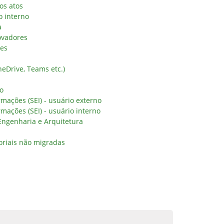
os atos
o interno
a
ovadores
res
eDrive, Teams etc.)
no
rmações (SEI) - usuário externo
rmações (SEI) - usuário interno
 Engenharia e Arquitetura
oriais não migradas