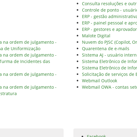
Consulta resoluções e outr
Controle de ponto - usuári
ERP - gestão administrativ
ERP - painel pessoal e apr
ERP - gestores e aprovado
Malote Digital
ia na ordem de julgamento -
Nuvem do PJSC (Copilot, On
ma de Uniformização
Quarentena de e-mails
ia na ordem de julgamento -
Sistema AJ - usuário inter
 Turma de Incidentes das
Sistema Eletrônico de Info
Sistema Eletrônico de Info
ia na ordem de julgamento -
Solicitação de serviços de
Webmail Outlook
ia na ordem de julgamento -
Webmail OWA - contas set
stratura
Facebook