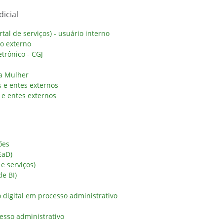
icial
al de serviços) - usuário interno
io externo
trônico - CGJ
da Mulher
 e entes externos
e entes externos
ões
EaD)
 e serviços)
de BI)
digital em processo administrativo
esso administrativo