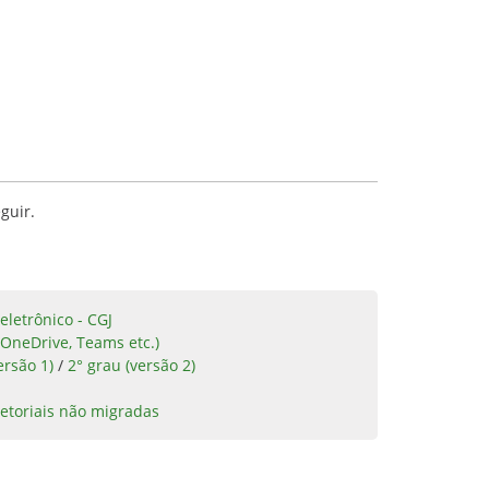
guir.
eletrônico - CGJ
 OneDrive, Teams etc.)
ersão 1)
/
2° grau (versão 2)
etoriais não migradas