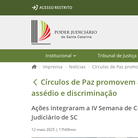
Ir para o conteúdo
Ir para a ferramenta de acessibilidade - Rybená
Ir para o menu principal
Ir para a pesquisa
Ir para o rodapé
Ir para a página inicial
ACESSO RESTRITO
1
2
3
5
6
7
Página inicial
Institucional
Tribunal de Justiça
Página inicial
Imprensa
Notícias
Círculos de Paz promo
Círculos de Paz promovem acolhiment
Círculos de Paz promovem a
assédio e discriminação
Ações integraram a IV Semana de C
Judiciário de SC
12 maio 2025 | 17h09min