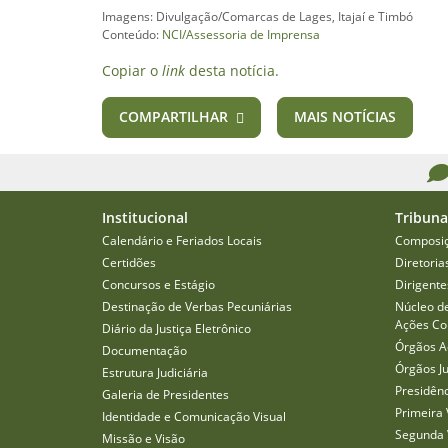
Imagens: Divulgação/Comarcas de Lages, Itajaí e Timbó
Conteúdo:
NCI/Assessoria de Imprensa
Copiar o
link
desta notícia.
COMPARTILHAR
MAIS NOTÍCIAS
Institucional
Tribuna
Calendário e Feriados Locais
Composi
Certidões
Diretoria
Concursos e Estágio
Dirigente
Destinação de Verbas Pecuniárias
Núcleo d
Ações Col
Diário da Justiça Eletrônico
Órgãos A
Documentação
Órgãos J
Estrutura Judiciária
Presidên
Galeria de Presidentes
Primeira 
Identidade e Comunicação Visual
Segunda 
Missão e Visão