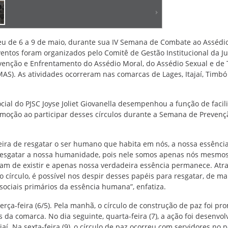
veu de 6 a 9 de maio, durante sua IV Semana de Combate ao Assédio
ventos foram organizados pelo Comitê de Gestão Institucional da Ju
venção e Enfrentamento do Assédio Moral, do Assédio Sexual e de
AS). As atividades ocorreram nas comarcas de Lages, Itajaí, Timbó
ocial do PJSC Joyse Joliet Giovanella desempenhou a função de facil
 emoção ao participar desses círculos durante a Semana de Prevenç
ra de resgatar o ser humano que habita em nós, a nossa essênci
ta resgatar a nossa humanidade, pois nele somos apenas nós mesmo
xam de existir e apenas nossa verdadeira essência permanece. Atr
o círculo, é possível nos despir desses papéis para resgatar, de m
sociais primários da essência humana”, enfatiza.
rça-feira (6/5). Pela manhã, o círculo de construção de paz foi pr
os da comarca. No dia seguinte, quarta-feira (7), a ação foi desenvol
í. Na sexta-feira (9), o círculo de paz ocorreu com servidores no 