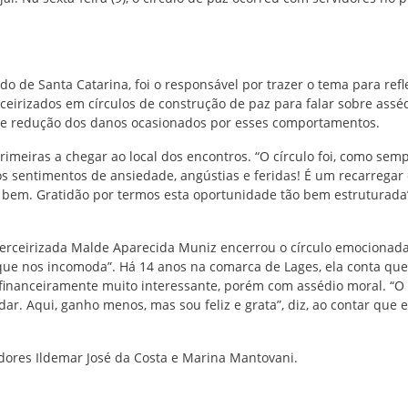
do de Santa Catarina, foi o responsável por trazer o tema para refl
ceirizados em círculos de construção de paz para falar sobre assé
 e redução dos danos ocasionados por esses comportamentos.
imeiras a chegar ao local dos encontros. “O círculo foi, como semp
sentimentos de ansiedade, angústias e feridas! É um recarregar
 bem. Gratidão por termos esta oportunidade tão bem estruturada”
 terceirizada Malde Aparecida Muniz encerrou o círculo emocionada
o que nos incomoda”. Há 14 anos na comarca de Lages, ela conta que
inanceiramente muito interessante, porém com assédio moral. “O 
r. Aqui, ganho menos, mas sou feliz e grata”, diz, ao contar que e
idores Ildemar José da Costa e Marina Mantovani.