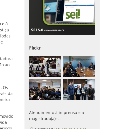
 e à
stiça
 Todas
 e
Flickr
itadora
ão ao
a
s. Os
avés da
aneira
Atendimento à imprensa e a
omovido
magistrado(a)s:
vida
período