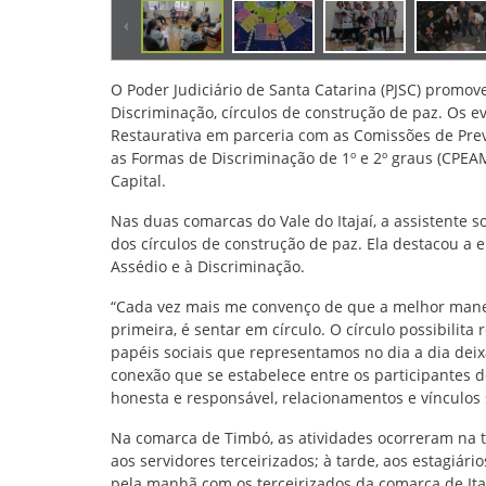
O Poder Judiciário de Santa Catarina (PJSC) promo
Discriminação, círculos de construção de paz. Os e
Restaurativa em parceria com as Comissões de Pre
as Formas de Discriminação de 1º e 2º graus (CPEAM
Capital.
Nas duas comarcas do Vale do Itajaí, a assistente s
dos círculos de construção de paz. Ela destacou a
Assédio e à Discriminação.
“Cada vez mais me convenço de que a melhor manei
primeira, é sentar em círculo. O círculo possibili
papéis sociais que representamos no dia a dia dei
conexão que se estabelece entre os participantes d
honesta e responsável, relacionamentos e vínculos 
Na comarca de Timbó, as atividades ocorreram na te
aos servidores terceirizados; à tarde, aos estagiári
pela manhã com os terceirizados da comarca de Itaja