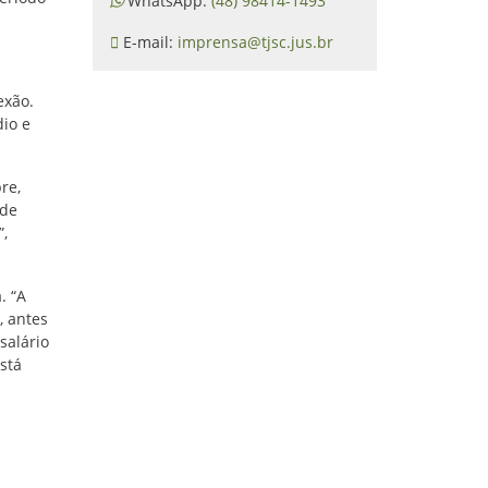
WhatsApp:
(48) 98414-1493
E-mail:
imprensa@tjsc.jus.br
exão.
dio e
re,
 de
,
. “A
, antes
salário
stá