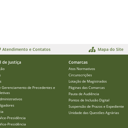
Atendimento e Contatos
Mapa do Site
l de Justiça
Comarcas
ção
Atos Normativos
s
Circunscrições
s
Lotação de Magistrados
e Gerenciamento de Precedentes e
Páginas das Comarcas
etivas
Pauta de Audiência
dministrativos
Pontos de Inclusão Digital
ulgadores
Suspensão de Prazos e Expediente
cia
Unidade das Questões Agrárias
Vice-Presidência
Vice-Presidência