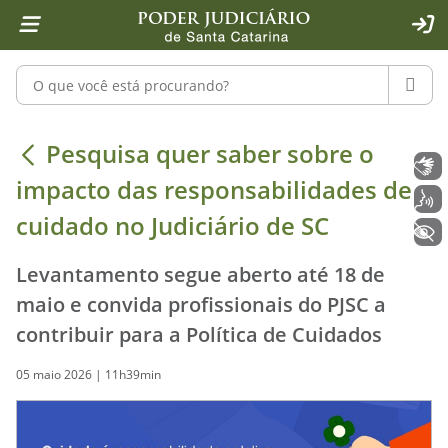
Página inicial
Ir para o conteúdo
Ir para a ferramenta de acessibilidade - Rybená
Ir para o menu principal
Ir para a pesquisa
Ir para o rodapé
Ir para a página inicial
1
2
4
5
6
7
ACE
Pesquisar no portal
PESQU
Pesquisa quer saber sobre o impacto
Pesquisa quer saber sobre o
Libras
impacto das responsabilidades de
Voz
cuidado no Judiciário de SC
+ Acessibilidade
Levantamento segue aberto até 18 de
maio e convida profissionais do PJSC a
contribuir para a Política de Cuidados
05 maio 2026 | 11h39min