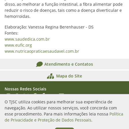
disso, ao melhorar a função intestinal, a fibra alimentar pode
reduzir o risco de doenças, tais como a doença diverticular e
hemorroidas.
Elaboração: Vanessa Regina Berenhauser - DS
Fontes:
www.saudedica.com.br
www.eufic.org
www.nutricaopraticaesaudavel.com.br
Atendimento e Contatos
Mapa do Site
Nossas Redes Sociais
Acessar Instagram
Acessar WhatsApp
Acessar X
Acessar Threads
Acessar Facebook
Acessar YouTube
Acessar Flickr
Acessar SoundCloud
O TJSC utiliza cookies para melhorar sua experiência de
navegação. Ao utilizar nossos serviços, você concorda com
Rua Álvaro Millen da Silveira, n. 208
esse procedimento. Para mais informações leia nossa
Política
Florianópolis/SC - CEP: 88020-901
de Privacidade e Proteção de Dados Pessoais
.
(48) 3287-1000