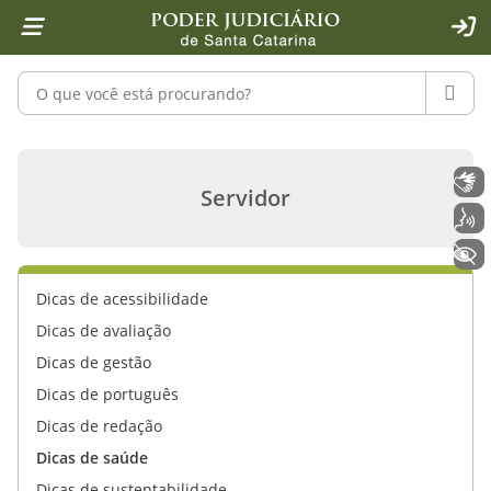
Página inicial
Ir para o conteúdo
Ir para a ferramenta de acessibilidade - Rybená
Ir para o menu principal
Ir para a pesquisa
Ir para o rodapé
Ir para a página inicial
1
2
4
5
6
7
ACE
Pesquisar no portal
PESQU
Os 10 benefícios das fibras alimenta
Libras
Servidor
Voz
+ Acessibilidade
Dicas de acessibilidade
Dicas de avaliação
Dicas de gestão
Dicas de português
Dicas de redação
Dicas de saúde
Dicas de sustentabilidade