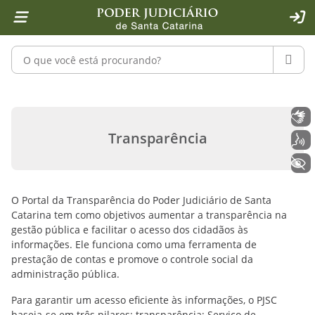
Página inicial
Ir para o conteúdo
Ir para a ferramenta de acessibilidade - Rybená
Ir para o menu principal
Ir para a pesquisa
Ir para o rodapé
Ir para a página inicial
1
2
4
5
6
7
ACE
Pesquisar no portal
PESQU
Início - Transparência - Poder Judic
Libras
Transparência
Voz
+ Acessibilidade
O Portal da Transparência do Poder Judiciário de Santa
Catarina tem como objetivos aumentar a transparência na
gestão pública e facilitar o acesso dos cidadãos às
informações. Ele funciona como uma ferramenta de
prestação de contas e promove o controle social da
administração pública.
Para garantir um acesso eficiente às informações, o PJSC
baseia-se em três pilares: transparência; Serviço de