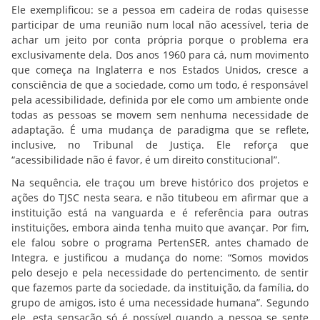
Ele exemplificou: se a pessoa em cadeira de rodas quisesse
participar de uma reunião num local não acessível, teria de
achar um jeito por conta própria porque o problema era
exclusivamente dela. Dos anos 1960 para cá, num movimento
que começa na Inglaterra e nos Estados Unidos, cresce a
consciência de que a sociedade, como um todo, é responsável
pela acessibilidade, definida por ele como um ambiente onde
todas as pessoas se movem sem nenhuma necessidade de
adaptação. É uma mudança de paradigma que se reflete,
inclusive, no Tribunal de Justiça. Ele reforça que
“acessibilidade não é favor, é um direito constitucional”.
Na sequência, ele traçou um breve histórico dos projetos e
ações do TJSC nesta seara, e não titubeou em afirmar que a
instituição está na vanguarda e é referência para outras
instituições, embora ainda tenha muito que avançar. Por fim,
ele falou sobre o programa PertenSER, antes chamado de
Integra, e justificou a mudança do nome: “Somos movidos
pelo desejo e pela necessidade do pertencimento, de sentir
que fazemos parte da sociedade, da instituição, da família, do
grupo de amigos, isto é uma necessidade humana”. Segundo
ele, esta sensação só é possível quando a pessoa se sente