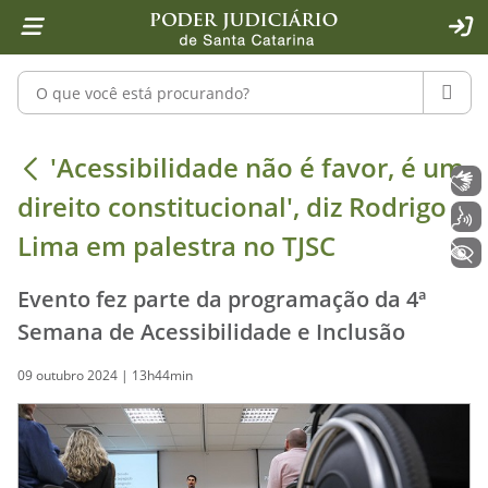
Página inicial
Ir para o conteúdo
Ir para a ferramenta de acessibilidade - Rybená
Ir para o menu principal
Ir para a pesquisa
Ir para o rodapé
Ir para a página inicial
1
2
4
5
6
7
ACE
Pesquisar no portal
PESQU
'Acessibilidade não é favor, é um di
'Acessibilidade não é favor, é um
Libras
direito constitucional', diz Rodrigo
Voz
Lima em palestra no TJSC
+ Acessibilidade
Evento fez parte da programação da 4ª
Semana de Acessibilidade e Inclusão
09 outubro 2024 | 13h44min