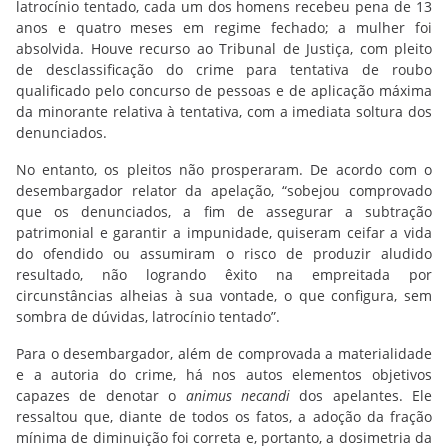
latrocínio tentado, cada um dos homens recebeu pena de 13
anos e quatro meses em regime fechado; a mulher foi
absolvida. Houve recurso ao Tribunal de Justiça, com pleito
de desclassificação do crime para tentativa de roubo
qualificado pelo concurso de pessoas e de aplicação máxima
da minorante relativa à tentativa, com a imediata soltura dos
denunciados.
No entanto, os pleitos não prosperaram. De acordo com o
desembargador relator da apelação, “sobejou comprovado
que os denunciados, a fim de assegurar a subtração
patrimonial e garantir a impunidade, quiseram ceifar a vida
do ofendido ou assumiram o risco de produzir aludido
resultado, não logrando êxito na empreitada por
circunstâncias alheias à sua vontade, o que configura, sem
sombra de dúvidas, latrocínio tentado”.
Para o desembargador, além de comprovada a materialidade
e a autoria do crime, há nos autos elementos objetivos
capazes de denotar o
animus necandi
dos apelantes. Ele
ressaltou que, diante de todos os fatos, a adoção da fração
mínima de diminuição foi correta e, portanto, a dosimetria da