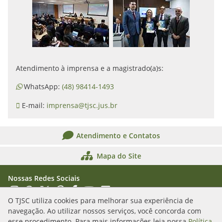
Atendimento à imprensa e a magistrado(a)s:
WhatsApp:
(48) 98414-1493
E-mail:
imprensa@tjsc.jus.br
Atendimento e Contatos
Mapa do Site
Nossas Redes Sociais
Acessar Instagram
Acessar WhatsApp
Acessar X
Acessar Threads
Acessar Facebook
Acessar YouTube
Acessar Flickr
Acessar SoundCloud
O TJSC utiliza cookies para melhorar sua experiência de
navegação. Ao utilizar nossos serviços, você concorda com
Rua Álvaro Millen da Silveira, n. 208
esse procedimento. Para mais informações leia nossa
Política