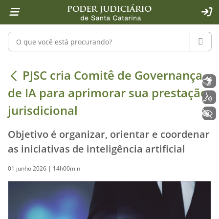
Página inicial
Ir para o conteúdo
Ir para a ferramenta de acessibilidade - Rybená
Ir para o menu principal
Ir para a pesquisa
Ir para o rodapé
Ir para a página inicial
1
2
4
5
6
7
ACE
Pesquisar no portal
PESQU
PJSC cria Comitê de Governança de I
PJSC cria Comitê de Governança
Libras
de IA para aprimorar sua prestação
Voz
jurisdicional
+ Acessibilidade
Objetivo é organizar, orientar e coordenar
as iniciativas de inteligência artificial
01 junho 2026 | 14h00min