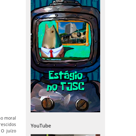
no moral
rescidos
YouTube
 O juízo