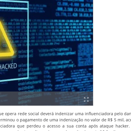
ue opera rede social deverá indenizar uma influenciadora pelo da
eterminou o pagamento de uma indenização no valor de R$ 5 mil, ac
enciadora que perdeu o acesso a sua conta após ataque hacker.