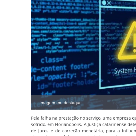
Imagem em destaque
Pela falha na prestação no serviço, uma empresa q
sofrido, em Florianópolis. A Justiça catarinense d
de juros e de correção monetária, para a influ