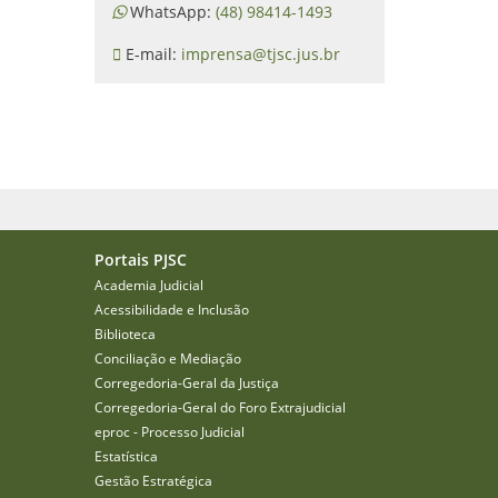
WhatsApp:
(48) 98414-1493
E-mail:
imprensa@tjsc.jus.br
Portais PJSC
Academia Judicial
Acessibilidade e Inclusão
Biblioteca
Conciliação e Mediação
Corregedoria-Geral da Justiça
Corregedoria-Geral do Foro Extrajudicial
eproc - Processo Judicial
Estatística
Gestão Estratégica