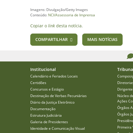
Imagens: Divulgação/Getty Images
Conteúdo:
NCI/Assessoria de Imprensa
Copiar o
link
desta notícia.
COMPARTILHAR
MAIS NOTÍCIAS
Institucional
Tribuna
Calendário e Feriados Locais
Composi
Certidões
Diretoria
Concursos e Estágio
Dirigente
Destinação de Verbas Pecuniárias
Núcleo d
Ações Col
Diário da Justiça Eletrônico
Órgãos A
Documentação
Órgãos J
Estrutura Judiciária
Presidên
Galeria de Presidentes
Primeira 
Identidade e Comunicação Visual