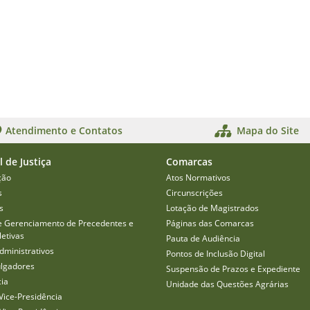
Atendimento e Contatos
Mapa do Site
l de Justiça
Comarcas
ção
Atos Normativos
s
Circunscrições
s
Lotação de Magistrados
e Gerenciamento de Precedentes e
Páginas das Comarcas
etivas
Pauta de Audiência
dministrativos
Pontos de Inclusão Digital
ulgadores
Suspensão de Prazos e Expediente
cia
Unidade das Questões Agrárias
Vice-Presidência