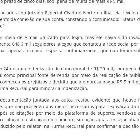
 prazo de cinco dias, sob pena de multa de mais R$ 5 mil.
nciadora no Juizado Especial Cível do Norte da Ilha, ela revelo
nto da conexão de sua conta, constando o comunicado: "Status d
e".
r meio de e-mail utilizado para login, mas ele havia sido inva
ente 648,6 mil seguidores, alegou que contatou a rede social por
 mas apenas recebeu respostas automatizadas, que não foram suf
em 24h e uma indenização de dano moral de R$ 20 mil, com pena 
cial como principal fonte de renda por meio da realização de publ
econheceu os prejuízos e decidiu que a empresa pague R$ 5 mil p
urma Recursal para minorar a indenização.
 documentação juntada aos autos, restou evidente que houve 
ré, que não procedeu aos meios necessários para reativação da 
 após solicitações por meio da plataforma de suporte, vendo-se 
 resolução da situação em comento, situação apta a ensejar abalo
duzido pelo relator na Turma Recursal para confirmar a decisão 