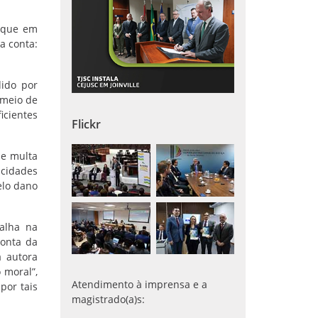
u que em
a conta:
dido por
 meio de
icientes
Flickr
de multa
icidades
elo dano
falha na
conta da
a autora
 moral”,
Atendimento à imprensa e a
por tais
magistrado(a)s: