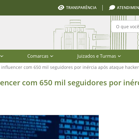
TRANSPARÊNCIA
ATENDIMEN
Pesquisa
Comarcas
Juizados e Turmas
 influencer com 650 mil seguidores por inércia após ataque hacker
m 650 mil seguidores por inércia ap
uencer com 650 mil seguidores por inér