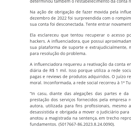
determinou também o restabelecimento da conta no
Na ação de obrigação de fazer movida pela influe
dezembro de 2022 foi surpreendida com o rompime
sua conta foi desconectada. Tente entrar novament
Ela esclareceu que tentou recuperar o acesso po
hackers. A influenciadora, que possui aproximadam
sua plataforma de suporte e extrajudicialmente,
para resolução do problema.
A influenciadora requereu a reativação da conta 
diária de R$ 1 mil. Isso porque utiliza a rede so
pagas e reviews de produtos adquiridos. O juízo r
moral. Inconformada, a rede social recorreu à 1ª T
“In casu, diante das alegações das partes e da
prestação dos serviços fornecidos pela empresa 
autora, utilizada para fins profissionais, mesmo
desassistida e obrigada a mover o Judiciário para
anotou a magistrada na sentença, em trecho repro
fundamentos. (5017667-86.2023.8.24.0090).