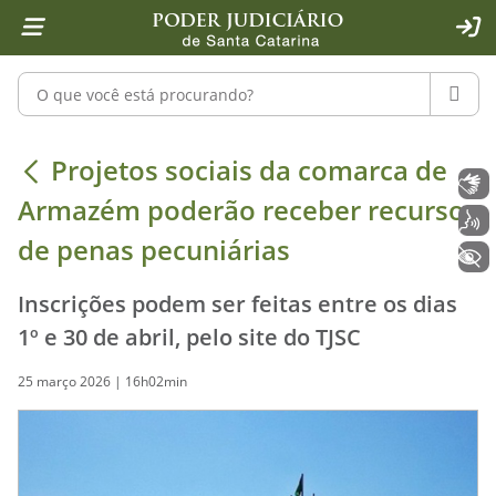
Página inicial
Ir para o conteúdo
Ir para a ferramenta de acessibilidade - Rybená
Ir para o menu principal
Ir para a pesquisa
Ir para o rodapé
Ir para a página inicial
1
2
4
5
6
7
ACE
Pesquisar no portal
PESQU
Projetos sociais da comarca de Arm
Projetos sociais da comarca de
Libras
Armazém poderão receber recursos
Voz
de penas pecuniárias
+ Acessibilidade
Inscrições podem ser feitas entre os dias
1º e 30 de abril, pelo site do TJSC
25 março 2026 | 16h02min