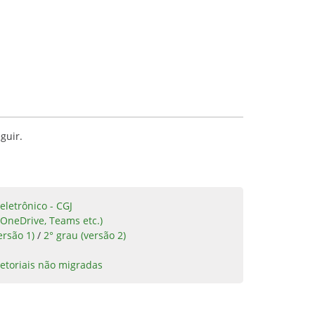
guir.
eletrônico - CGJ
 OneDrive, Teams etc.)
ersão 1)
/
2° grau (versão 2)
etoriais não migradas