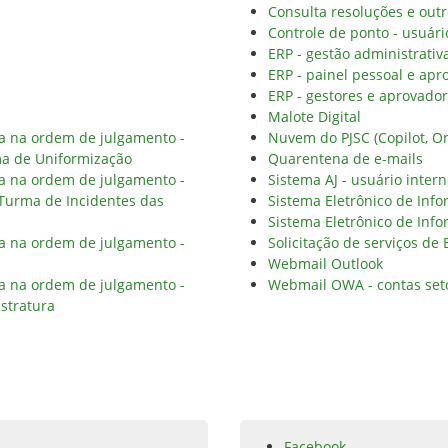
Consulta resoluções e outr
Controle de ponto - usuári
ERP - gestão administrativ
ERP - painel pessoal e apr
ERP - gestores e aprovado
Malote Digital
ia na ordem de julgamento -
Nuvem do PJSC (Copilot, On
ma de Uniformização
Quarentena de e-mails
ia na ordem de julgamento -
Sistema AJ - usuário inter
 Turma de Incidentes das
Sistema Eletrônico de Info
Sistema Eletrônico de Info
ia na ordem de julgamento -
Solicitação de serviços de
Webmail Outlook
ia na ordem de julgamento -
Webmail OWA - contas set
stratura
Facebook