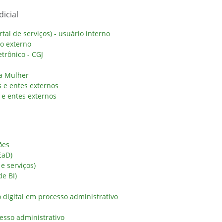
icial
al de serviços) - usuário interno
io externo
trônico - CGJ
da Mulher
 e entes externos
e entes externos
ões
EaD)
 e serviços)
de BI)
digital em processo administrativo
esso administrativo