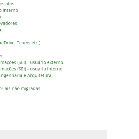
os atos
o interno
a
ovadores
res
eDrive, Teams etc.)
no
rmações (SEI) - usuário externo
rmações (SEI) - usuário interno
 Engenharia e Arquitetura
oriais não migradas