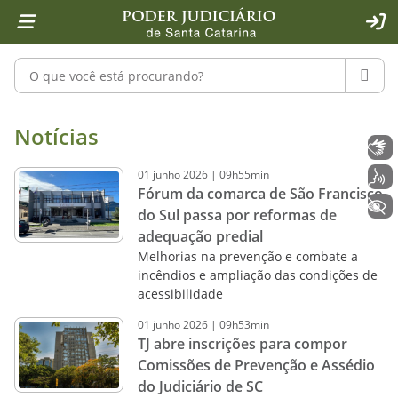
Página inicial
Ir para o conteúdo
Ir para a ferramenta de acessibilidade - Rybená
Ir para o menu principal
Ir para a pesquisa
Ir para o rodapé
Ir para a página inicial
1
2
4
5
6
7
ACE
Pesquisar no portal
PESQU
Notícias - Imprensa - Poder Judiciár
Notícias
Libras
01
junho
2026
|
09h55min
Voz
Fórum da comarca de São Francisco
+ Acessibilidade
do Sul passa por reformas de
adequação predial
Melhorias na prevenção e combate a
incêndios e ampliação das condições de
acessibilidade
01
junho
2026
|
09h53min
TJ abre inscrições para compor
Comissões de Prevenção e Assédio
do Judiciário de SC