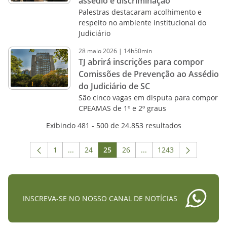
assédio e discriminação
Palestras destacaram acolhimento e
respeito no ambiente institucional do
Judiciário
28
maio
2026
|
14h50min
TJ abrirá inscrições para compor
Comissões de Prevenção ao Assédio
do Judiciário de SC
São cinco vagas em disputa para compor
CPEAMAS de 1º e 2º graus
Exibindo 481 - 500 de 24.853 resultados
1
...
24
25
26
...
1243
Página
Páginas intermediárias Usar ABA para navega
Página
Página
Página
Páginas intermediárias 
Página
INSCREVA-SE NO NOSSO CANAL DE NOTÍCIAS