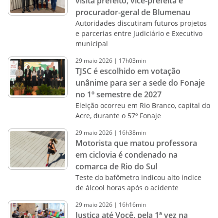
visita prefeito, vice-prefeita e
procurador-geral de Blumenau
Autoridades discutiram futuros projetos
e parcerias entre Judiciário e Executivo
municipal
29
maio
2026
|
17h03min
TJSC é escolhido em votação
unânime para ser a sede do Fonaje
no 1º semestre de 2027
Eleição ocorreu em Rio Branco, capital do
Acre, durante o 57º Fonaje
29
maio
2026
|
16h38min
Motorista que matou professora
em ciclovia é condenado na
comarca de Rio do Sul
Teste do bafômetro indicou alto índice
de álcool horas após o acidente
29
maio
2026
|
16h16min
Justiça até Você, pela 1ª vez na