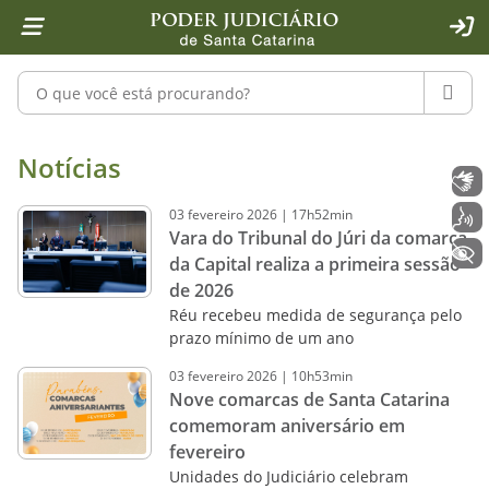
Página inicial
Ir para o conteúdo
Ir para a ferramenta de acessibilidade - Rybená
Ir para o menu principal
Ir para a pesquisa
Ir para o rodapé
Ir para a página inicial
1
2
4
5
6
7
ACE
Pesquisar no portal
PESQU
Notícias - Imprensa - Poder Judiciár
Notícias
Libras
03
fevereiro
2026
|
17h52min
Voz
Vara do Tribunal do Júri da comarca
+ Acessibilidade
da Capital realiza a primeira sessão
de 2026
Réu recebeu medida de segurança pelo
prazo mínimo de um ano
03
fevereiro
2026
|
10h53min
Nove comarcas de Santa Catarina
comemoram aniversário em
fevereiro
Unidades do Judiciário celebram