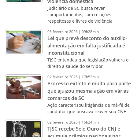
violência doméstica
Judiciário de SC busca rever
comportamentos, com relações
respeitosas e livres de violência
03
fevereiro
2026
|
09h28min
Lei que prevê desconto do auxílio-
alimentação em falta justificada é
inconstitucional
TJSC entendeu que legislação vulnera o
direito à saúde do servidor
02
fevereiro
2026
|
17h52min
Processo extinto e multa para parte
que ajuizou mesma ação em várias
comarcas de SC
Ação caracterizou litigância de má-fé de
condutor que buscava reaver sua CNH
02
fevereiro
2026
|
16h24min
TJSC recebe Selo Ouro do CNJ e
acumula prêmios nacionais por