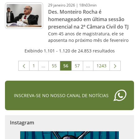
29
janeiro
2026
|
18h03min
Des. Monteiro Rocha é
homenageado em última sessão
presencial na 2ª Câmara Civil do TJ
Com 45 anos de magistratura, ele se
aposenta no próximo mês de fevereiro
Exibindo 1.101 - 1.120 de 24.853 resultados
1
...
55
56
57
...
1243
Página
Páginas intermediárias Usar ABA para navega
Página
Página
Página
Páginas intermediárias 
Página
INSCREVA-SE NO NOSSO CANAL DE NOTÍCIAS
Instagram