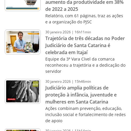
aumento da produtividade em 38%
de 2022 a 2025
Relatório, com 61 páginas, traz as ações
e a organização do PJSC
30
janeiro
2026
|
16h11min
Trajetória de três décadas no Poder
Judiciário de Santa Catarina é
celebrada em Itajaí
Equipe da 3ª Vara Cível da comarca
reconheceu a trajetória e a dedicação do
servidor
30
janeiro
2026
|
15h46min
Judiciário amplia políticas de
proteção à infância, juventude e
mulheres em Santa Catarina
Ações combinam prevenção, educação,
inclusão social e fortalecimento de redes
de apoio
30
janeiro
2026
|
11h14min