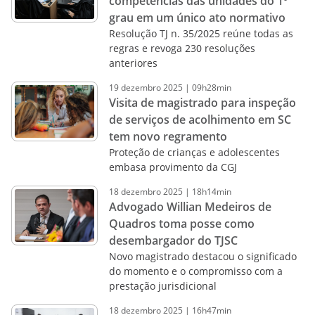
competências das unidades do 1º
grau em um único ato normativo
Resolução TJ n. 35/2025 reúne todas as
regras e revoga 230 resoluções
anteriores
19
dezembro
2025
|
09h28min
Visita de magistrado para inspeção
de serviços de acolhimento em SC
tem novo regramento
Proteção de crianças e adolescentes
embasa provimento da CGJ
18
dezembro
2025
|
18h14min
Advogado Willian Medeiros de
Quadros toma posse como
desembargador do TJSC
Novo magistrado destacou o significado
do momento e o compromisso com a
prestação jurisdicional
18
dezembro
2025
|
16h47min