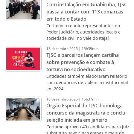
Com instalação em Guabiruba, TJSC
passa a contar com 113 comarcas
em todo o Estado
Cerimônia reuniu representantes do
Poder Judiciário, autoridades locais e
sociedade civil no Vale do Itajaí
18
dezembro
2025
|
15h39min
TJSC e parceiros lançam cartilha
sobre prevenção e combate à
tortura no socioeducativo
Entidades também elaboraram relatório
com denúncias de violência institucional
em 2024
18
dezembro
2025
|
15h37min
Órgão Especial do TJSC homologa
concurso da magistratura e conclui
seleção iniciada em janeiro
Certame aprovou 40 candidatos para juiz
substituto, teve cinco etapas e mais de