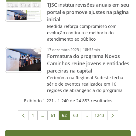
TJSC institui revisões anuais em seu
portal e promove ajustes na página
inicial
Medida reforça compromisso com
evolução contínua e melhoria do
atendimento ao público
17
dezembro
2025
|
18h55min
Formatura do programa Novos
Caminhos reúne jovens e entidades
parceiras na capital
Cerimônia na Regional Sudeste fecha
série de eventos realizados em 16
regiões de abrangência do programa
Exibindo 1.221 - 1.240 de 24.853 resultados
1
...
61
62
63
...
1243
Página
Páginas intermediárias Usar ABA para navega
Página
Página
Página
Páginas intermediárias 
Página