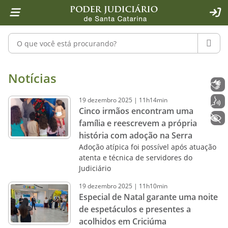
Página inicial
Ir para o conteúdo
Ir para a ferramenta de acessibilidade - Rybená
Ir para o menu principal
Ir para a pesquisa
Ir para o rodapé
Ir para a página inicial
1
2
4
5
6
7
ACE
Pesquisar no portal
PESQU
Notícias - Imprensa - Poder Judiciár
Notícias
Libras
19
dezembro
2025
|
11h14min
Voz
Cinco irmãos encontram uma
+ Acessibilidade
família e reescrevem a própria
história com adoção na Serra
Adoção atípica foi possível após atuação
atenta e técnica de servidores do
Judiciário
19
dezembro
2025
|
11h10min
Especial de Natal garante uma noite
de espetáculos e presentes a
acolhidos em Criciúma