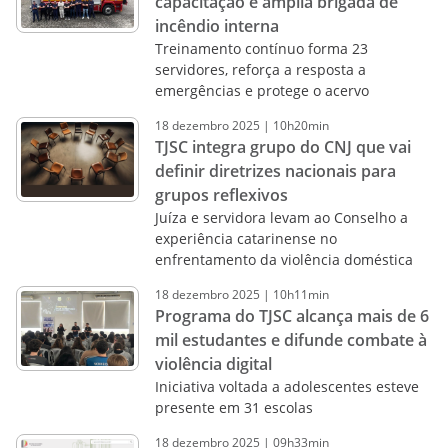
capacitação e amplia brigada de
incêndio interna
Treinamento contínuo forma 23
servidores, reforça a resposta a
emergências e protege o acervo
18
dezembro
2025
|
10h20min
TJSC integra grupo do CNJ que vai
definir diretrizes nacionais para
grupos reflexivos
Juíza e servidora levam ao Conselho a
experiência catarinense no
enfrentamento da violência doméstica
18
dezembro
2025
|
10h11min
Programa do TJSC alcança mais de 6
mil estudantes e difunde combate à
violência digital
Iniciativa voltada a adolescentes esteve
presente em 31 escolas
18
dezembro
2025
|
09h33min