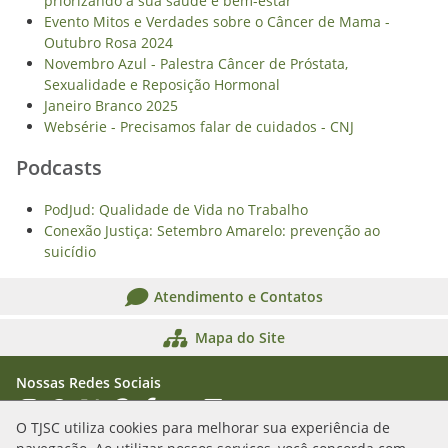
priorizando a sua saúde e bem-estar
Evento Mitos e Verdades sobre o Câncer de Mama -
Outubro Rosa 2024
Novembro Azul - Palestra Câncer de Próstata,
Sexualidade e Reposição Hormonal
Janeiro Branco 2025
Websérie - Precisamos falar de cuidados - CNJ
Podcasts
PodJud: Qualidade de Vida no Trabalho
Conexão Justiça: Setembro Amarelo: prevenção ao
suicídio
Atendimento e Contatos
Mapa do Site
Nossas Redes Sociais
Acessar Instagram
Acessar WhatsApp
Acessar X
Acessar Threads
Acessar Facebook
Acessar YouTube
Acessar Flickr
Acessar SoundCloud
O TJSC utiliza cookies para melhorar sua experiência de