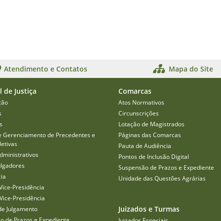
Atendimento e Contatos
Mapa do Site
l de Justiça
Comarcas
ção
Atos Normativos
s
Circunscrições
s
Lotação de Magistrados
e Gerenciamento de Precedentes e
Páginas das Comarcas
etivas
Pauta de Audiência
dministrativos
Pontos de Inclusão Digital
ulgadores
Suspensão de Prazos e Expediente
cia
Unidade das Questões Agrárias
Vice-Presidência
Vice-Presidência
Juizados e Turmas
de Julgamento
o de Prazos e Expediente
Juizados Especiais