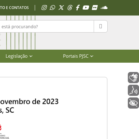
Acessar Instagram
Acessar WhatsApp
Acessar X
Acessar Threads
Acessar Facebook
Acessar YouTube
Acessar Flickr
Acessar SoundClo
TO E CONTATOS
r no portal
PESQUISAR
Legislação
Portais PJSC
Libras
Voz
+ Acessibilidade