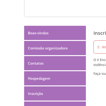
Inscr
Boas-vindas
In
Comissão organizadora
O II En
Contatos
violênc
Faça su
Hospedagem
Inscrição