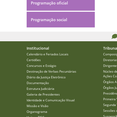
Programação oficial
Programação social
Institucional
Tribuna
Calendário e Feriados Locais
Composi
Certidões
Diretoria
Concursos e Estágio
Dirigente
Destinação de Verbas Pecuniárias
Núcleo d
Ações Col
Diário da Justiça Eletrônico
Órgãos A
Documentação
Órgãos J
Estrutura Judiciária
Presidên
Galeria de Presidentes
Primeira 
Identidade e Comunicação Visual
Segunda 
Missão e Visão
Sessões 
Organograma
Suspensã