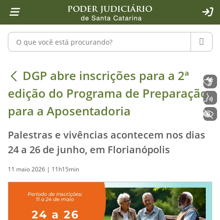
Página inicial
Ir para o conteúdo
Ir para a ferramenta de acessibilidade - Rybená
Ir para o menu principal
Ir para a pesquisa
Ir para o rodapé
Ir para a página inicial
1
2
4
5
6
7
ACE
Pesquisar no portal
PESQU
DGP abre inscrições para a 2ª ediç
DGP abre inscrições para a 2ª
Libras
edição do Programa de Preparação
Voz
para a Aposentadoria
+ Acessibilidade
Palestras e vivências acontecem nos dias
24 a 26 de junho, em Florianópolis
11 maio 2026 | 11h15min