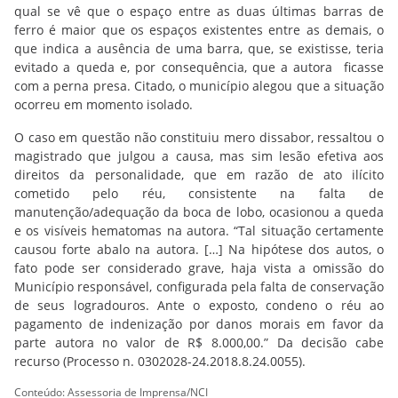
qual se vê que o espaço entre as duas últimas barras de
ferro é maior que os espaços existentes entre as demais, o
que indica a ausência de uma barra, que, se existisse, teria
evitado a queda e, por consequência, que a autora ficasse
com a perna presa. Citado, o município alegou que a situação
ocorreu em momento isolado.
O caso em questão não constituiu mero dissabor, ressaltou o
magistrado que julgou a causa, mas sim lesão efetiva aos
direitos da personalidade, que em razão de ato ilícito
cometido pelo réu, consistente na falta de
manutenção/adequação da boca de lobo, ocasionou a queda
e os visíveis hematomas na autora. “Tal situação certamente
causou forte abalo na autora. […]
Na hipótese dos autos, o
fato pode ser considerado grave, haja vista a omissão do
Município responsável, configurada pela falta de conservação
de seus logradouros.
Ante o exposto, condeno o réu ao
pagamento de indenização por danos morais em favor da
parte autora no valor de R$ 8.000,00.” Da decisão cabe
recurso (Processo n.
0302028-24.2018.8.24.0055).
Conteúdo: Assessoria de Imprensa/NCI