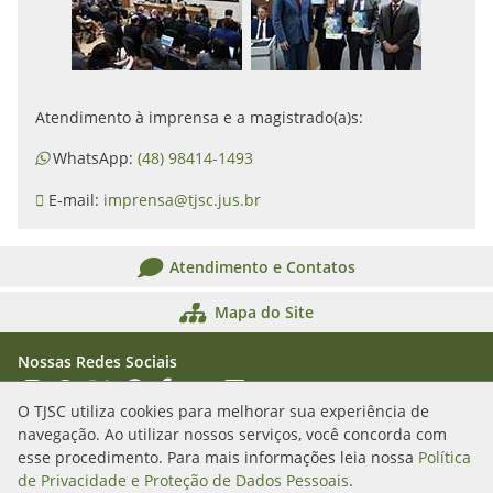
Atendimento à imprensa e a magistrado(a)s:
WhatsApp:
(48) 98414-1493
E-mail:
imprensa@tjsc.jus.br
Atendimento e Contatos
Mapa do Site
Nossas Redes Sociais
Acessar Instagram
Acessar WhatsApp
Acessar X
Acessar Threads
Acessar Facebook
Acessar YouTube
Acessar Flickr
Acessar SoundCloud
O TJSC utiliza cookies para melhorar sua experiência de
navegação. Ao utilizar nossos serviços, você concorda com
Rua Álvaro Millen da Silveira, n. 208
esse procedimento. Para mais informações leia nossa
Política
Florianópolis/SC - CEP: 88020-901
de Privacidade e Proteção de Dados Pessoais
.