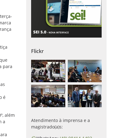
terça-
omarca
urança
tiça
Flickr
 que
a para
nas
o é
0º, além
Atendimento à imprensa e a
m a
magistrado(a)s:
para