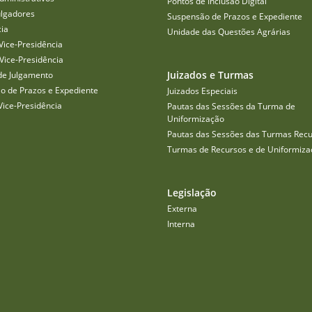
Pontos de Inclusão Digital
ulgadores
Suspensão de Prazos e Expediente
cia
Unidade das Questões Agrárias
Vice-Presidência
Vice-Presidência
Juizados e Turmas
de Julgamento
o de Prazos e Expediente
Juizados Especiais
Vice-Presidência
Pautas das Sessões da Turma de
Uniformização
Pautas das Sessões das Turmas Recu
Turmas de Recursos e de Uniformiza
Legislação
Externa
Interna