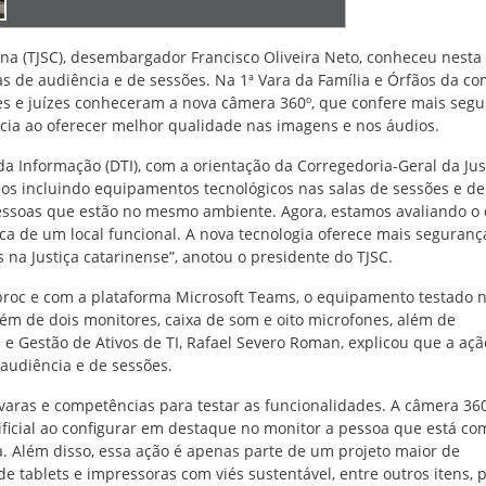
ina (TJSC), desembargador Francisco Oliveira Neto, conheceu nesta 
las de audiência e de sessões. Na 1ª Vara da Família e Órfãos da c
s e juízes conheceram a nova câmera 360º, que confere mais seg
cia ao oferecer melhor qualidade nas imagens e nos áudios.
 da Informação (DTI), com a orientação da Corregedoria-Geral da Jus
mos incluindo equipamentos tecnológicos nas salas de sessões e de
s pessoas que estão no mesmo ambiente. Agora, estamos avaliando o
ca de um local funcional. A nova tecnologia oferece mais seguranç
 na Justiça catarinense”, anotou o presidente do TJSC.
proc e com a plataforma Microsoft Teams, o equipamento testado 
ém de dois monitores, caixa de som e oito microfones, além de
te e Gestão de Ativos de TI, Rafael Severo Roman, explicou que a açã
audiência e de sessões.
 varas e competências para testar as funcionalidades. A câmera 36
rtificial ao configurar em destaque no monitor a pessoa que está co
. Além disso, essa ação é apenas parte de um projeto maior de
e tablets e impressoras com viés sustentável, entre outros itens, 