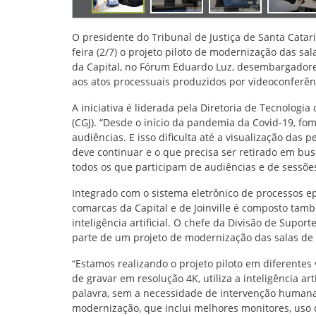
O presidente do Tribunal de Justiça de Santa Catar
feira (2/7) o projeto piloto de modernização das sa
da Capital, no Fórum Eduardo Luz, desembargadore
aos atos processuais produzidos por videoconferên
A iniciativa é liderada pela Diretoria de Tecnologia
(CGJ). “Desde o início da pandemia da Covid-19, fo
audiências. E isso dificulta até a visualização da
deve continuar e o que precisa ser retirado em bus
todos os que participam de audiências e de sessões
Integrado com o sistema eletrônico de processos e
comarcas da Capital e de Joinville é composto tamb
inteligência artificial. O chefe da Divisão de Supor
parte de um projeto de modernização das salas de 
“Estamos realizando o projeto piloto em diferentes
de gravar em resolução 4K, utiliza a inteligência a
palavra, sem a necessidade de intervenção humana
modernização, que inclui melhores monitores, uso d