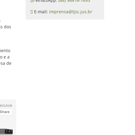
WhatsApp:
(48) 98414-1493
E-mail:
imprensa@tjsc.jus.br
s
as dos
amento
o e a
esa de