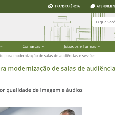
TRANSPARÊNCIA
ATENDIMEN
Pesquisa
Comarcas
Juizados e Turmas
loto para modernização de salas de audiências e sessões
rnização de salas de audiências e s
para modernização de salas de audiência
or qualidade de imagem e áudios