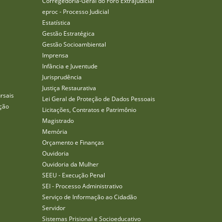
Corregedoria-Geral do Foro Extrajudicial
eproc - Processo Judicial
Estatística
Gestão Estratégica
Gestão Socioambiental
Imprensa
Infância e Juventude
Jurisprudência
Justiça Restaurativa
rsais
Lei Geral de Proteção de Dados Pessoais
ção
Licitações, Contratos e Patrimônio
Magistrado
Memória
Orçamento e Finanças
Ouvidoria
Ouvidoria da Mulher
SEEU - Execução Penal
SEI - Processo Administrativo
Serviço de Informação ao Cidadão
Servidor
Sistemas Prisional e Socioeducativo