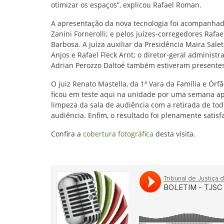
otimizar os espaços”, explicou Rafael Roman.
A apresentação da nova tecnologia foi acompanhada
Zanini Fornerolli; e pelos juízes-corregedores Raf
Barbosa. A juíza auxiliar da Presidência Maira Sale
Anjos e Rafael Fleck Arnt; o diretor-geral administr
Adrian Perozzo Daltoé também estiveram presentes
O juiz Renato Mastella, da 1ª Vara da Família e Ór
ficou em teste aqui na unidade por uma semana ap
limpeza da sala de audiência com a retirada de to
audiência. Enfim, o resultado foi plenamente satisf
Confira a
cobertura fotográfica
desta visita.