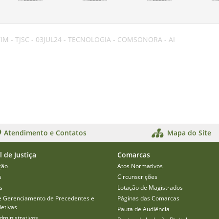
IM - TJSC - 03JUL24 - TECNOLOGIA - COMSONORA - AI
Atendimento e Contatos
Mapa do Site
l de Justiça
Comarcas
ção
Atos Normativos
s
Circunscrições
s
Lotação de Magistrados
e Gerenciamento de Precedentes e
Páginas das Comarcas
etivas
Pauta de Audiência
dministrativos