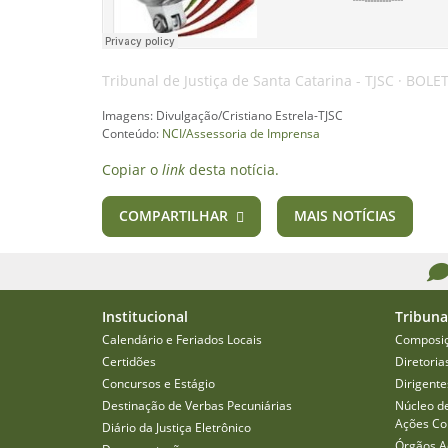
Tribunal de Justiça de Santa Catarina - TJSC
·
BOLET
Imagens: Divulgação/Cristiano Estrela-TJSC
Conteúdo:
NCI/Assessoria de Imprensa
Copiar o
link
desta notícia.
COMPARTILHAR
MAIS NOTÍCIAS
Institucional
Tribuna
Calendário e Feriados Locais
Composi
Certidões
Diretoria
Concursos e Estágio
Dirigente
Destinação de Verbas Pecuniárias
Núcleo d
Ações Col
Diário da Justiça Eletrônico
Órgãos A