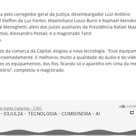
 pelo corregedor-geral da Justiça, desembargador Luiz Antônio
ael Steffen da Luz Fontes, Maximiliano Losso Bunn e Raphael Mende
te Meneghetti, além dos juízes auxiliares da Presidência Rafael Ma
ativo, Alexsandro Postali; e o magistrado Tanit
.
fãos da comarca da Capital, elogiou a nova tecnologia. “Esse equip
roximadamente. E melhorou muito a qualidade do áudio e do víde
dos os equipamentos, dos fios, ficando só o aparelho em cima da m
atório”, completou o magistrado.