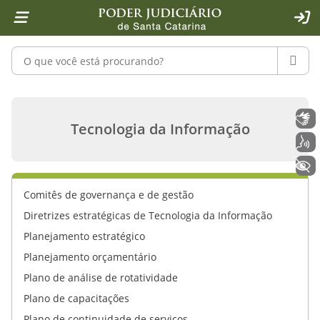
Página inicial
Ir para o conteúdo
Ir para a ferramenta de acessibilidade - Rybená
Ir para o menu principal
Ir para a pesquisa
Ir para o rodapé
Ir para a página inicial
1
2
4
5
6
7
ACE
Pesquisar no portal
PESQU
Plano de resposta a incidentes cibe
Libras
Tecnologia da Informação
Voz
+ Acessibilidade
Comitês de governança e de gestão
Diretrizes estratégicas de Tecnologia da Informação
Planejamento estratégico
Planejamento orçamentário
Plano de análise de rotatividade
Plano de capacitações
Plano de continuidade de serviços