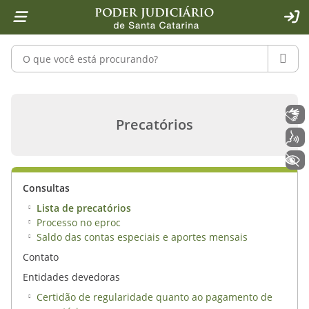
Página inicial
Ir para o conteúdo
Ir para a ferramenta de acessibilidade - Rybená
Ir para o menu principal
Ir para a pesquisa
Ir para o rodapé
Ir para a página inicial
1
2
4
5
6
7
ACE
Pesquisar no portal
PESQU
Lista de precatórios - Poder Judiciá
Libras
Precatórios
Voz
+ Acessibilidade
Consultas
Lista de precatórios
Processo no eproc
Saldo das contas especiais e aportes mensais
Contato
Entidades devedoras
Certidão de regularidade quanto ao pagamento de