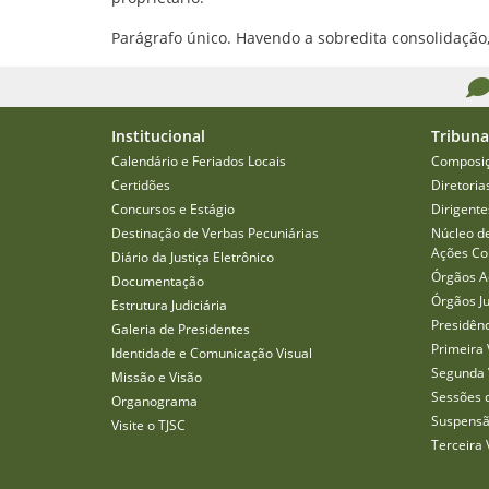
Parágrafo único. Havendo a sobredita consolidação
Institucional
Tribuna
Calendário e Feriados Locais
Composi
Certidões
Diretoria
Concursos e Estágio
Dirigente
Destinação de Verbas Pecuniárias
Núcleo d
Ações Col
Diário da Justiça Eletrônico
Órgãos A
Documentação
Órgãos J
Estrutura Judiciária
Presidên
Galeria de Presidentes
Primeira 
Identidade e Comunicação Visual
Segunda 
Missão e Visão
Sessões 
Organograma
Suspensã
Visite o TJSC
Terceira 