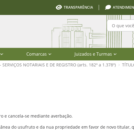
TRANSPARÊNCIA
ATENDIMEN
Pesquisa
Comarcas
Juizados e Turmas
I - SERVIÇOS NOTARIAIS E DE REGISTRO (arts. 182º a 1.378º)
TÍTUL
º e 877º) - Código de Normas - Poder
tro e cancela-se mediante averbação.
ltânea do usufruto e da nua propriedade em favor de novo titular, 