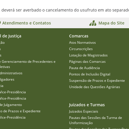
, deverá ser averbado o cancelamento do usufruto em ato separad
Atendimento e Contatos
Mapa do Site
l de Justiça
Comarcas
ção
Atos Normativos
s
Circunscrições
s
Lotação de Magistrados
e Gerenciamento de Precedentes e
Páginas das Comarcas
etivas
Pauta de Audiência
dministrativos
Pontos de Inclusão Digital
ulgadores
Suspensão de Prazos e Expediente
cia
Unidade das Questões Agrárias
Vice-Presidência
Vice-Presidência
Juizados e Turmas
de Julgamento
o de Prazos e Expediente
Juizados Especiais
Vice-Presidência
Pautas das Sessões da Turma de
Uniformização