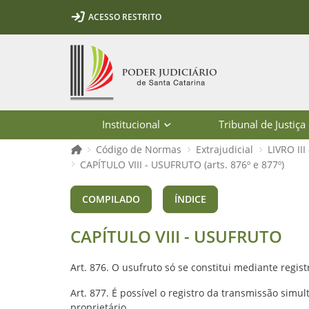
Ir para o conteúdo
Ir para a ferramenta de acessibilidade - Rybená
Ir para o menu principal
Ir para a pesquisa
Ir para o rodapé
Ir para a página inicial
ACESSO RESTRITO
1
2
3
5
6
7
Página inicial
Institucional
Tribunal de Justiça
Página inicial
Código de Normas
Extrajudicial
LIVRO II
CAPÍTULO VIII - USUFRUTO (arts. 876º e 877º)
CAPÍTULO VIII - USUFRUTO (arts. 876
COMPILADO
ÍNDICE
CAPÍTULO VIII - USUFRUTO
Art. 876. O usufruto só se constitui mediante regis
Art. 877. É possível o registro da transmissão simu
proprietário.