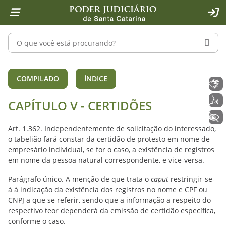
Página inicial
Ir para o conteúdo
Ir para a ferramenta de acessibilidade - Rybená
Ir para o menu principal
Ir para a pesquisa
Ir para o rodapé
Ir para a página inicial
1
2
4
5
6
7
ACE
Pesquisar no portal
PESQU
CAPÍTULO V - CERTIDÕES (arts. 1.362
COMPILADO
ÍNDICE
Libras
Voz
CAPÍTULO V - CERTIDÕES
+ Acessibilidade
Art. 1.362. Independentemente de solicitação do interessado,
o tabelião fará constar da certidão de protesto em nome de
empresário individual, se for o caso, a existência de registros
em nome da pessoa natural correspondente, e vice-versa.
Parágrafo único. A menção de que trata o
caput
restringir-se-
á à indicação da existência dos registros no nome e CPF ou
CNPJ a que se referir, sendo que a informação a respeito do
respectivo teor dependerá da emissão de certidão específica,
conforme o caso.