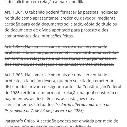
sido solicitado em relação à matriz ou filial.
Art. 1.364. O tabelião poderá fornecer às pessoas indicadas
no título como apresentante, credor ou devedor, mediante
certidão para cada documento solicitado, cópia do título ou
do documento de dívida apontado para protesto e dos
comprovantes das intimações feitas.
Art. 1.365. Na comarca com mais de uma serventia de
protesto, o tabelião poderá remeter ao distribuidor certidão,
em forma de relação, na qual constarão os pagamentos, as
desistências, as sustações e os cancelamentos efetuados.
Art. 1.365. Na comarca com mais de uma serventia de
protesto, o tabelião deverá, quando solicitado, remeter ao
distribuidor privado designado antes da Constituição Federal
de 1988 certidão, em forma de relação, na qual constarão os
pagamentos, as desistências, as sustações e os
cancelamentos efetuados.
(redação alterada por meio do
Provimento n. 7, de 24 de fevereiro de 2025)
Parágrafo único. A certidão poderá ser enviada por meio de
sistema informatizado, consoante padrões de