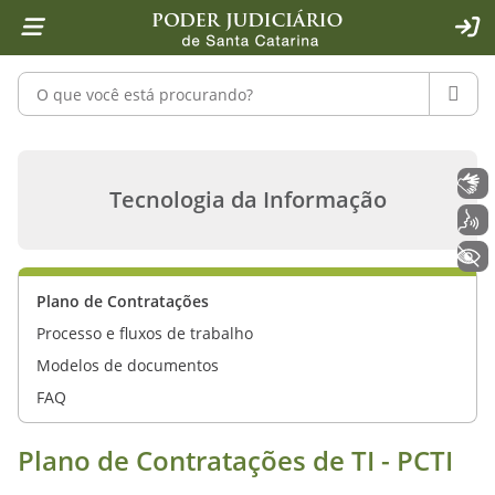
Página inicial
Ir para o conteúdo
Ir para a ferramenta de acessibilidade - Rybená
Ir para o menu principal
Ir para a pesquisa
Ir para o rodapé
Ir para a página inicial
1
2
4
5
6
7
ACE
Pesquisar no portal
PESQU
Plano de Contratações - Tecnologia 
Libras
Tecnologia da Informação
Voz
+ Acessibilidade
Plano de Contratações
Processo e fluxos de trabalho
Modelos de documentos
FAQ
Plano de Contratações de TI - PCTI