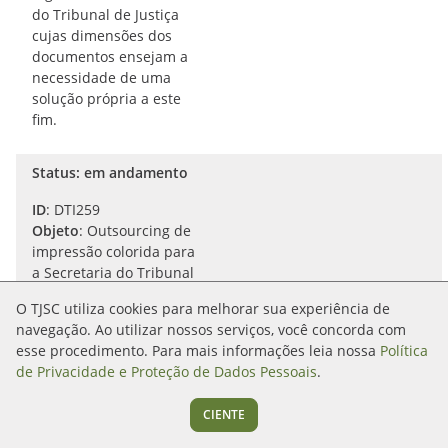
do Tribunal de Justiça
cujas dimensões dos
documentos ensejam a
necessidade de uma
solução própria a este
fim.
Status: em andamento
ID
: DTI259
Objeto
: Outsourcing de
impressão colorida para
a Secretaria do Tribunal
de Justiça de Santa
O TJSC utiliza cookies para melhorar sua experiência de
Catarina
navegação. Ao utilizar nossos serviços, você concorda com
Área demandante
:
esse procedimento. Para mais informações leia nossa
Política
DTI/Divisão de Suporte e
de Privacidade e Proteção de Dados Pessoais
.
Gestão de Ativos de TI
Unidade técnica
CIENTE
responsável
: DTI/Divisão