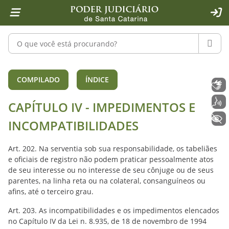
Página inicial
Ir para o conteúdo
Ir para a ferramenta de acessibilidade - Rybená
Ir para o menu principal
Ir para a pesquisa
Ir para o rodapé
Ir para a página inicial
1
2
4
5
6
7
ACE
Pesquisar no portal
PESQU
CAPÍTULO IV - IMPEDIMENTOS E INCOM
COMPILADO
ÍNDICE
Libras
Voz
CAPÍTULO IV - IMPEDIMENTOS E
+ Acessibilidade
INCOMPATIBILIDADES
Art. 202. Na serventia sob sua responsabilidade, os tabeliães
e oficiais de registro não podem praticar pessoalmente atos
de seu interesse ou no interesse de seu cônjuge ou de seus
parentes, na linha reta ou na colateral, consanguíneos ou
afins, até o terceiro grau.
Art. 203. As incompatibilidades e os impedimentos elencados
no Capítulo IV da Lei n. 8.935, de 18 de novembro de 1994