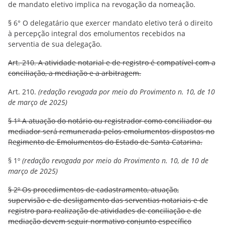
de mandato eletivo implica na revogação da nomeação.
§ 6° O delegatário que exercer mandato eletivo terá o direito
à percepção integral dos emolumentos recebidos na
serventia de sua delegação.
Art. 210. A atividade notarial e de registro é compatível com a
conciliação, a mediação e a arbitragem.
Art. 210.
(redação revogada por meio do Provimento n. 10, de 10
de março de 2025)
§ 1º A atuação do notário ou registrador como conciliador ou
mediador será remunerada pelos emolumentos dispostos no
Regimento de Emolumentos do Estado de Santa Catarina.
§ 1º
(redação revogada por meio do Provimento n. 10, de 10 de
março de 2025)
§ 2º Os procedimentos de cadastramento, atuação,
supervisão e de desligamento das serventias notariais e de
registro para realização de atividades de conciliação e de
mediação devem seguir normativo conjunto específico