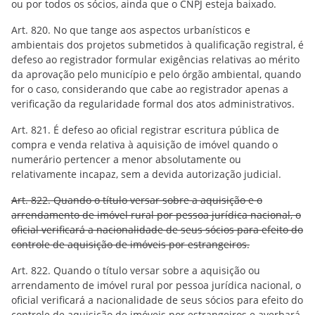
ou por todos os sócios, ainda que o CNPJ esteja baixado.
Art. 820. No que tange aos aspectos urbanísticos e
ambientais dos projetos submetidos à qualificação registral, é
defeso ao registrador formular exigências relativas ao mérito
da aprovação pelo município e pelo órgão ambiental, quando
for o caso, considerando que cabe ao registrador apenas a
verificação da regularidade formal dos atos administrativos.
Art. 821. É defeso ao oficial registrar escritura pública de
compra e venda relativa à aquisição de imóvel quando o
numerário pertencer a menor absolutamente ou
relativamente incapaz, sem a devida autorização judicial.
Art. 822. Quando o título versar sobre a aquisição e o
arrendamento de imóvel rural por pessoa jurídica nacional, o
oficial verificará a nacionalidade de seus sócios para efeito do
controle de aquisição de imóveis por estrangeiros.
Art. 822. Quando o título versar sobre a aquisição ou
arrendamento de imóvel rural por pessoa jurídica nacional, o
oficial verificará a nacionalidade de seus sócios para efeito do
controle de aquisição de imóveis por estrangeiros e averbará