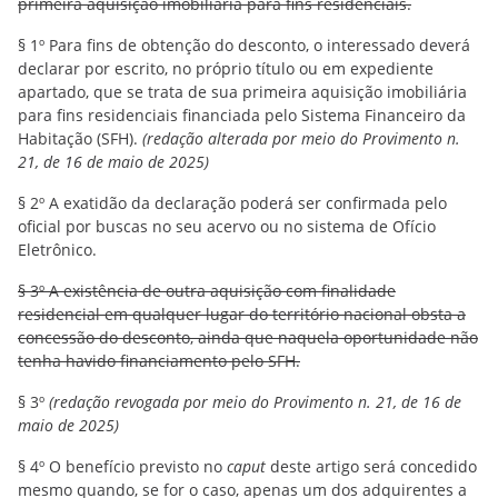
primeira aquisição imobiliária para fins residenciais.
§ 1º Para fins de obtenção do desconto, o interessado deverá
declarar por escrito, no próprio título ou em expediente
apartado, que se trata de sua primeira aquisição imobiliária
para fins residenciais financiada pelo Sistema Financeiro da
Habitação (SFH).
(redação alterada por meio do Provimento n.
21, de 16 de maio de 2025)
§ 2º A exatidão da declaração poderá ser confirmada pelo
oficial por buscas no seu acervo ou no sistema de Ofício
Eletrônico.
§ 3º A existência de outra aquisição com finalidade
residencial em qualquer lugar do território nacional obsta a
concessão do desconto, ainda que naquela oportunidade não
tenha havido financiamento pelo SFH.
§ 3º
(redação revogada por meio do Provimento n. 21, de 16 de
maio de 2025)
§ 4º O benefício previsto no
caput
deste artigo será concedido
mesmo quando, se for o caso, apenas um dos adquirentes a