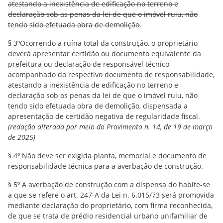
atestando a inexistência de edificação no terreno e
declaração sob as penas da lei de que o imóvel ruiu, não
tendo sido efetuada obra de demolição.
§ 3ºOcorrendo a ruína total da construção, o proprietário
deverá apresentar certidão ou documento equivalente da
prefeitura ou declaração de responsável técnico,
acompanhado do respectivo documento de responsabilidade,
atestando a inexistência de edificação no terreno e
declaração sob as penas da lei de que o imóvel ruiu, não
tendo sido efetuada obra de demolição, dispensada a
apresentação de certidão negativa de regularidade fiscal.
(redação alterada por meio do Provimento n. 14, de 19 de março
de 2025)
§ 4º Não deve ser exigida planta, memorial e documento de
responsabilidade técnica para a averbação de construção.
§ 5º A averbação de construção com a dispensa do habite-se
a que se refere o art. 247-A da Lei n. 6.015/73 será promovida
mediante declaração do proprietário, com firma reconhecida,
de que se trata de prédio residencial urbano unifamiliar de