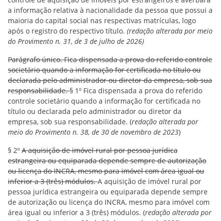
a informação relativa à nacionalidade da pessoa que possui a
maioria do capital social nas respectivas matrículas, logo
após o registro do respectivo título.
(redação alterada por meio
do Provimento n. 31, de 3 de julho de 2026)
Parágrafo único. Fica dispensada a prova do referido controle
societário quando a informação for certificada no título ou
declarada pelo administrador ou diretor da empresa, sob sua
responsabilidade.
§ 1º Fica dispensada a prova do referido
controle societário quando a informação for certificada no
título ou declarada pelo administrador ou diretor da
empresa, sob sua responsabilidade. (
redação alterada por
meio do Provimento n. 38, de 30 de novembro de 2023
)
§ 2º
A aquisição de imóvel rural por pessoa jurídica
estrangeira ou equiparada depende sempre de autorização
ou licença do INCRA, mesmo para imóvel com área igual ou
inferior a 3 (três) módulos.
A aquisição de imóvel rural por
pessoa jurídica estrangeira ou equiparada depende sempre
de autorização ou licença do INCRA, mesmo para imóvel com
área igual ou inferior a 3 (três) módulos. (
redação alterada por