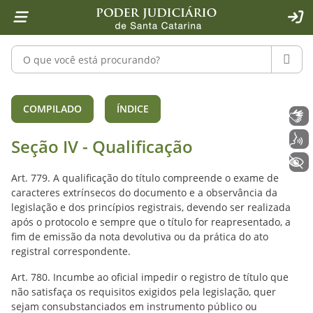
Página inicial
Ir para o conteúdo
Ir para a ferramenta de acessibilidade - Rybená
Ir para o menu principal
Ir para a pesquisa
Ir para o rodapé
Ir para a página inicial
1
2
4
5
6
7
ACE
Pesquisar no portal
PESQU
Seção IV - Qualificação (arts. 779º 
COMPILADO
ÍNDICE
Libras
Voz
Seção IV - Qualificação
+ Acessibilidade
Art. 779. A qualificação do título compreende o exame de
caracteres extrínsecos do documento e a observância da
legislação e dos princípios registrais, devendo ser realizada
após o protocolo e sempre que o título for reapresentado, a
fim de emissão da nota devolutiva ou da prática do ato
registral correspondente.
Art. 780. Incumbe ao oficial impedir o registro de título que
não satisfaça os requisitos exigidos pela legislação, quer
sejam consubstanciados em instrumento público ou