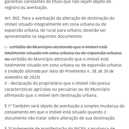
garantias constantes do título que não sejam objeto de
registro ou averbação.
Art. 802. Para a averbação da alteração de destinação do
imóvel situado integralmente em zona urbana ou de
expansão urbana, de rural para urbano, deverão ser
apresentados os seguintes documentos:
I -
certidão do Município atestando que o imóvel está
totalmente situado em zona urbana ou de expansão urbana;
ou
certidão do Município atestando que o imóvel está
totalmente situado em zona urbana ou de expansão urbana;
e (
redação alterada por meio do Provimento n. 38, de 30 de
novembro de 2023
)
II - declaração do proprietário que o imóvel não possui
características agrícolas ou pecuárias ou do Município
afirmando que o imóvel tem destinação urbana.
§ 1º Também será objeto de averbação a simples mudança do
zoneamento em que o imóvel está situado quando o
documento não tratar sobre alteração de sua destinação.
§ 2º Independe de manifestação do INCRA a mudança de