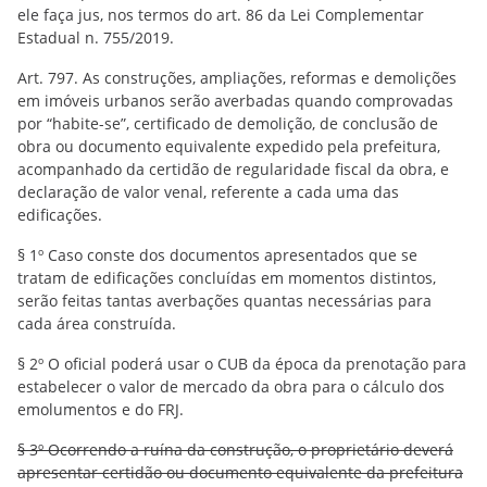
ele faça jus, nos termos do art. 86 da Lei Complementar
Estadual n. 755/2019.
Art. 797. As construções, ampliações, reformas e demolições
em imóveis urbanos serão averbadas quando comprovadas
por “habite-se”, certificado de demolição, de conclusão de
obra ou documento equivalente expedido pela prefeitura,
acompanhado da certidão de regularidade fiscal da obra, e
declaração de valor venal, referente a cada uma das
edificações.
§ 1º Caso conste dos documentos apresentados que se
tratam de edificações concluídas em momentos distintos,
serão feitas tantas averbações quantas necessárias para
cada área construída.
§ 2º O oficial poderá usar o CUB da época da prenotação para
estabelecer o valor de mercado da obra para o cálculo dos
emolumentos e do FRJ.
§ 3º Ocorrendo a ruína da construção, o proprietário deverá
apresentar certidão ou documento equivalente da prefeitura