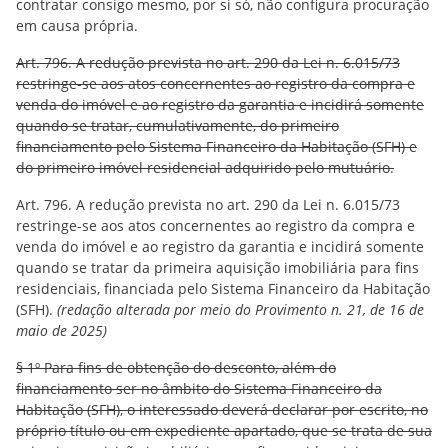
contratar consigo mesmo, por si só, não configura procuração
em causa própria.
Art. 796. A redução prevista no art. 290 da Lei n. 6.015/73
restringe-se aos atos concernentes ao registro da compra e
venda do imóvel e ao registro da garantia e incidirá somente
quando se tratar, cumulativamente, do primeiro
financiamento pelo Sistema Financeiro da Habitação (SFH) e
do primeiro imóvel residencial adquirido pelo mutuário.
Art. 796. A redução prevista no art. 290 da Lei n. 6.015/73
restringe-se aos atos concernentes ao registro da compra e
venda do imóvel e ao registro da garantia e incidirá somente
quando se tratar da primeira aquisição imobiliária para fins
residenciais, financiada pelo Sistema Financeiro da Habitação
(SFH).
(redação alterada por meio do Provimento n. 21, de 16 de
maio de 2025)
§ 1º Para fins de obtenção do desconto, além do
financiamento ser no âmbito do Sistema Financeiro da
Habitação (SFH), o interessado deverá declarar por escrito, no
próprio título ou em expediente apartado, que se trata de sua