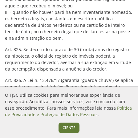
aquele que recebeu o imóvel; ou
III - quando não houver partilha nem inventariante nomeado,
os herdeiros legais, constantes em escritura pública
declaratória de únicos herdeiros ou na certidão de inteiro
teor de óbito, ou o herdeiro legal que declare estar na posse
e na administração do bem.
Art. 825. Se decorrido o prazo de 30 (trinta) anos do registro
da hipoteca, o oficial de registro de imóveis poderá, a
requerimento do devedor, averbar a sua extinção em virtude
da perempção, dispensada a anuência do credor.
Art. 826. A Lei n. 13.476/17 (garantia “guarda-chuva”) se aplica
somente para as instituições financeiras integrantes do
sistema financeiro nacional para garantia de operações
O TJSC utiliza cookies para melhorar sua experiência de
financeiras derivadas do limite de crédito.
navegação. Ao utilizar nossos serviços, você concorda com
esse procedimento. Para mais informações leia nossa
Política
§ 1º Qualquer pessoa física ou jurídica poderá contratar
de Privacidade e Proteção de Dados Pessoais
.
hipoteca nos termos do art. 1.487 do Código Civil para
garantia de dívidas condicionadas ou futuras, desde que o
CIENTE
contrato a ser garantido seja preexistente, vedada a
constituição de hipoteca nestes termos em garantia de