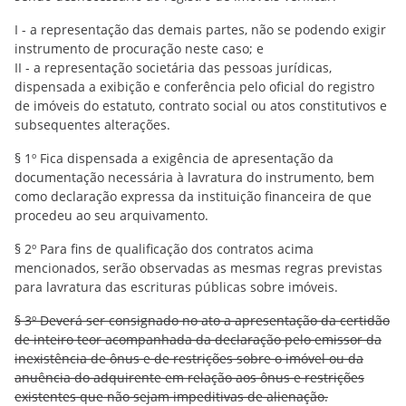
I - a representação das demais partes, não se podendo exigir
instrumento de procuração neste caso; e
II - a representação societária das pessoas jurídicas,
dispensada a exibição e conferência pelo oficial do registro
de imóveis do estatuto, contrato social ou atos constitutivos e
subsequentes alterações.
§ 1º Fica dispensada a exigência de apresentação da
documentação necessária à lavratura do instrumento, bem
como declaração expressa da instituição financeira de que
procedeu ao seu arquivamento.
§ 2º Para fins de qualificação dos contratos acima
mencionados, serão observadas as mesmas regras previstas
para lavratura das escrituras públicas sobre imóveis.
§ 3º Deverá ser consignado no ato a apresentação da certidão
de inteiro teor acompanhada da declaração pelo emissor da
inexistência de ônus e de restrições sobre o imóvel ou da
anuência do adquirente em relação aos ônus e restrições
existentes que não sejam impeditivas de alienação.