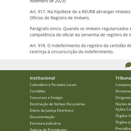
novembro de 2023
)
Art. 917. Na hipótese de a REURB abranger imóveis
Ofícios de Registro de Imóveis.
Parágrafo único. Quando os imóveis regularizados e
competência do oficial da serventia de registro de 
Art. 918. O indeferimento do registro da certidão 
restrinja à circunscrição do indeferimento.
Institucional
Tribuna
Calendário e Feriados Locais
Composi
Certidões
Diretoria
Concursos e Estágio
Dirigente
Destinação de Verbas Pecuniárias
Núcleo d
Ações Col
Diário da Justiça Eletrônico
Órgãos A
Documentação
Órgãos J
Estrutura Judiciária
Presidên
Galeria de Presidentes