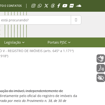
Acessar Instagram
Acessar WhatsApp
Acessar X
Acessar Threads
Acessar Facebook
Acessar YouTube
Acessar Flickr
Acessar SoundClo
TO E CONTATOS
r no portal
PESQUISAR
Legislação
Portais PJSC
O V - REGISTRO DE IMÓVEIS (arts. 645º a 1.171º)
 918º)
Libras
diciário de Santa Catarina
Voz
+ Acessibilidade
situação do imóvel, independentemente de
iretamente pelo oficial do registro de imóveis da
rada por meio do Provimento n. 38, de 30 de