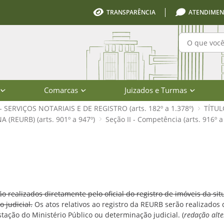
TRANSPARÊNCIA
ATENDIMEN
Pesquisa
Comarcas
Juizados e Turmas
I - SERVIÇOS NOTARIAIS E DE REGISTRO (arts. 182º a 1.378º)
TÍTUL
(REURB) (arts. 901º a 947º)
Seção II - Competência (arts. 916º a
 918º) - Código de Normas - Poder Ju
rão realizados diretamente pelo oficial do registro de imóveis da 
 judicial.
Os atos relativos ao registro da REURB serão realizados d
ação do Ministério Público ou determinação judicial. (
redação alte