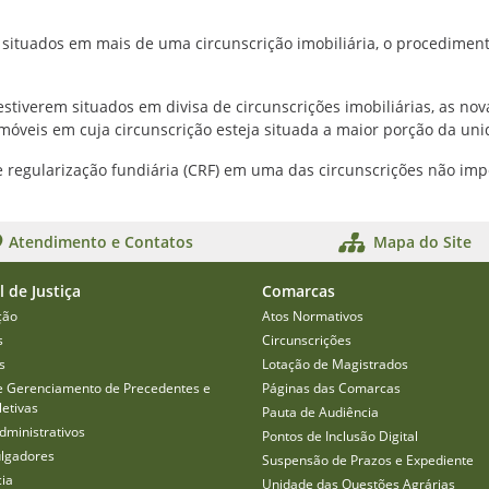
 situados em mais de uma circunscrição imobiliária, o procediment
stiverem situados em divisa de circunscrições imobiliárias, as nov
imóveis em cuja circunscrição esteja situada a maior porção da uni
de regularização fundiária (CRF) em uma das circunscrições não imp
Atendimento e Contatos
Mapa do Site
l de Justiça
Comarcas
ção
Atos Normativos
s
Circunscrições
s
Lotação de Magistrados
e Gerenciamento de Precedentes e
Páginas das Comarcas
etivas
Pauta de Audiência
dministrativos
Pontos de Inclusão Digital
ulgadores
Suspensão de Prazos e Expediente
cia
Unidade das Questões Agrárias