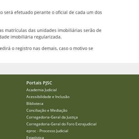
o será efetuado perante o oficial de cada um dos
as matrículas das unidades imobiliárias serão de
dade imobiliária regularizada.
edirá o registro nas demais, caso o motivo se
Portais PJSC
Academia Judicial
Acessibilidade e Inclusão
Biblioteca
Conciliação e Mediação
Corregedoria-Geral da Justiça
Corregedoria-Geral do Foro Extrajudicial
eproc - Processo Judicial
Estatística