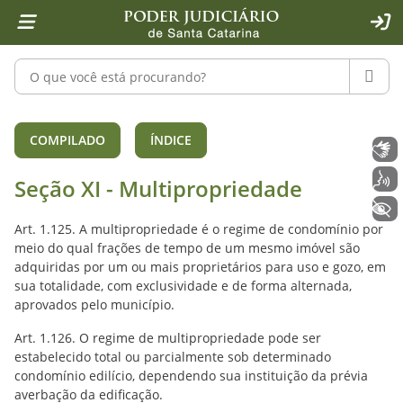
Página inicial
Ir para o conteúdo
Ir para a ferramenta de acessibilidade - Rybená
Ir para o menu principal
Ir para a pesquisa
Ir para o rodapé
Ir para a página inicial
1
2
4
5
6
7
ACE
Pesquisar no portal
PESQU
Seção XI - Multipropriedade (arts. 1
COMPILADO
ÍNDICE
Libras
Voz
Seção XI - Multipropriedade
+ Acessibilidade
Art. 1.125. A multipropriedade é o regime de condomínio por
meio do qual frações de tempo de um mesmo imóvel são
adquiridas por um ou mais proprietários para uso e gozo, em
sua totalidade, com exclusividade e de forma alternada,
aprovados pelo município.
Art. 1.126. O regime de multipropriedade pode ser
estabelecido total ou parcialmente sob determinado
condomínio edilício, dependendo sua instituição da prévia
averbação da edificação.