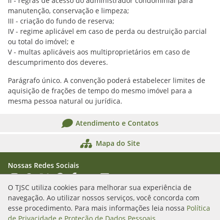
II - regras de acesso do administrador condominial para
manutenção, conservação e limpeza;
III - criação do fundo de reserva;
IV - regime aplicável em caso de perda ou destruição parcial
ou total do imóvel; e
V - multas aplicáveis aos multiproprietários em caso de
descumprimento dos deveres.
Parágrafo único. A convenção poderá estabelecer limites de
aquisição de frações de tempo do mesmo imóvel para a
mesma pessoa natural ou jurídica.
Atendimento e Contatos
Mapa do Site
Nossas Redes Sociais
Acessar Instagram
Acessar WhatsApp
Acessar X
Acessar Threads
Acessar Facebook
Acessar YouTube
Acessar Flickr
Acessar SoundCloud
O TJSC utiliza cookies para melhorar sua experiência de
navegação. Ao utilizar nossos serviços, você concorda com
Rua Álvaro Millen da Silveira, n. 208
esse procedimento. Para mais informações leia nossa
Política
Florianópolis/SC - CEP: 88020-901
de Privacidade e Proteção de Dados Pessoais
.