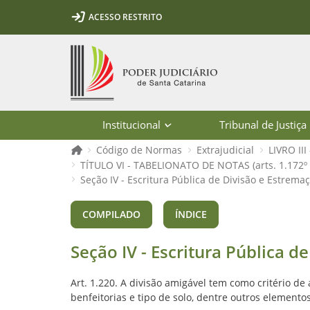
Ir para o conteúdo
Ir para a ferramenta de acessibilidade - Rybená
Ir para o menu principal
Ir para a pesquisa
Ir para o rodapé
Ir para a página inicial
ACESSO RESTRITO
1
2
3
5
6
7
Página inicial
Institucional
Tribunal de Justiça
Página inicial
Código de Normas
Extrajudicial
LIVRO II
TÍTULO VI - TABELIONATO DE NOTAS (arts. 1.172º 
Seção IV - Escritura Pública de Divisão e Estremaçã
Seção IV - Escritura Pública de Divi
COMPILADO
ÍNDICE
Seção IV - Escritura Pública d
Art. 1.220. A divisão amigável tem como critério de
benfeitorias e tipo de solo, dentre outros elementos