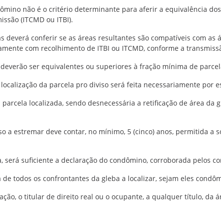
ômino não é o critério determinante para aferir a equivalência d
ssão (ITCMD ou ITBI).
otas deverá conferir se as áreas resultantes são compatíveis com as
viamente com recolhimento de ITBI ou ITCMD, conforme a transmissã
al deverão ser equivalentes ou superiores à fração mínima de parce
e localização da parcela pro diviso será feita necessariamente por 
 parcela localizada, sendo desnecessária a retificação de área da 
iso a estremar deve contar, no mínimo, 5 (cinco) anos, permitida
, será suficiente a declaração do condômino, corroborada pelos co
ca de todos os confrontantes da gleba a localizar, sejam eles cond
ção, o titular de direito real ou o ocupante, a qualquer título, da