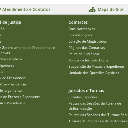
Atendimento e Contatos
Mapa do Site
l de Justiça
Comarcas
ção
Atos Normativos
s
Circunscrições
s
Lotação de Magistrados
e Gerenciamento de Precedentes e
Páginas das Comarcas
etivas
Pauta de Audiência
dministrativos
Pontos de Inclusão Digital
ulgadores
Suspensão de Prazos e Expediente
cia
Unidade das Questões Agrárias
Vice-Presidência
Vice-Presidência
Juizados e Turmas
de Julgamento
o de Prazos e Expediente
Juizados Especiais
Vice-Presidência
Pautas das Sessões da Turma de
Uniformização
Pautas das Sessões das Turmas Recu
Turmas de Recursos e de Uniformiza