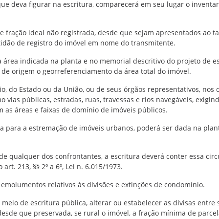
ue deva figurar na escritura, comparecerá em seu lugar o inventari
de fração ideal não registrada, desde que sejam apresentados ao ta
tidão de registro do imóvel em nome do transmitente.
a área indicada na planta e no memorial descritivo do projeto de e
a de origem o georreferenciamento da área total do imóvel.
io, do Estado ou da União, ou de seus órgãos representativos, nos c
vias públicas, estradas, ruas, travessas e rios navegáveis, exigi
 as áreas e faixas de domínio de imóveis públicos.
ia para a estremação de imóveis urbanos, poderá ser dada na plan
 qualquer dos confrontantes, a escritura deverá conter essa circuns
rt. 213, §§ 2º a 6º, Lei n. 6.015/1973.
s emolumentos relativos às divisões e extinções de condomínio.
meio de escritura pública, alterar ou estabelecer as divisas entre 
esde que preservada, se rural o imóvel, a fração mínima de parcel