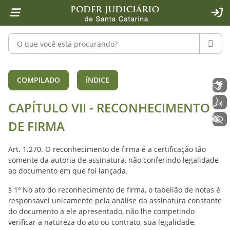
Página inicial
Ir para o conteúdo
Ir para a ferramenta de acessibilidade - Rybená
Ir para o menu principal
Ir para a pesquisa
Ir para o rodapé
Ir para a página inicial
1
2
4
5
6
7
ACE
Pesquisar no portal
PESQU
CAPÍTULO VII - RECONHECIMENTO DE F
COMPILADO
ÍNDICE
Libras
Voz
CAPÍTULO VII - RECONHECIMENTO
+ Acessibilidade
DE FIRMA
Art. 1.270. O reconhecimento de firma é a certificação tão
somente da autoria de assinatura, não conferindo legalidade
ao documento em que foi lançada.
§ 1º No ato do reconhecimento de firma, o tabelião de notas é
responsável unicamente pela análise da assinatura constante
do documento a ele apresentado, não lhe competindo
verificar a natureza do ato ou contrato, sua legalidade,