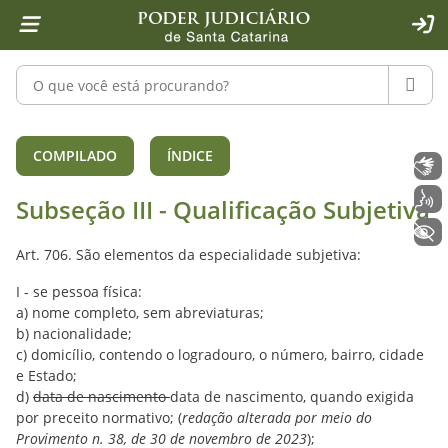
Página inicial
Ir para o conteúdo
Ir para a ferramenta de acessibilidade - Rybená
Ir para o menu principal
Ir para a pesquisa
Ir para o rodapé
Ir para a página inicial
1
2
4
5
6
7
ACE
Pesquisar no portal
PESQU
Subseção III - Qualificação Subjetiv
COMPILADO
ÍNDICE
Libras
Voz
Subseção III - Qualificação Subjetiva
+ Acessibilidade
Art. 706. São elementos da especialidade subjetiva:
I - se pessoa física:
a) nome completo, sem abreviaturas;
b) nacionalidade;
c) domicílio, contendo o logradouro, o número, bairro, cidade
e Estado;
d)
data de nascimento
data de nascimento, quando exigida
por preceito normativo; (
redação alterada por meio do
Provimento n. 38, de 30 de novembro de 2023
);