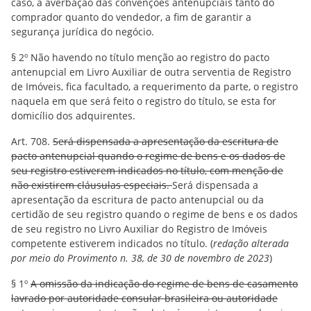
caso, à averbação das convenções antenupciais tanto do
comprador quanto do vendedor, a fim de garantir a
segurança jurídica do negócio.
§ 2º Não havendo no título menção ao registro do pacto
antenupcial em Livro Auxiliar de outra serventia de Registro
de Imóveis, fica facultado, a requerimento da parte, o registro
naquela em que será feito o registro do título, se esta for
domicílio dos adquirentes.
Art. 708.
Será dispensada a apresentação da escritura de
pacto antenupcial quando o regime de bens e os dados de
seu registro estiverem indicados no título, com menção de
não existirem cláusulas especiais.
Será dispensada a
apresentação da escritura de pacto antenupcial ou da
certidão de seu registro quando o regime de bens e os dados
de seu registro no Livro Auxiliar do Registro de Imóveis
competente estiverem indicados no título. (
redação alterada
por meio do Provimento n. 38, de 30 de novembro de 2023
)
§ 1º
A omissão da indicação do regime de bens de casamento
lavrado por autoridade consular brasileira ou autoridade