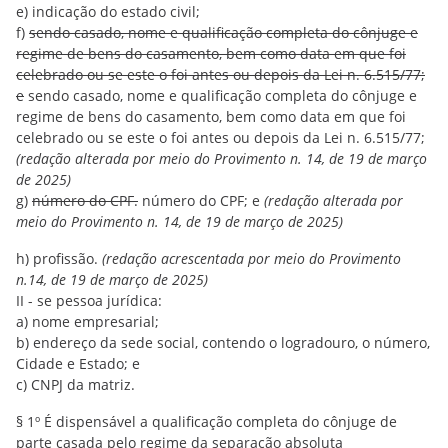
e) indicação do estado civil;
f)
sendo casado, nome e qualificação completa do cônjuge e
regime de bens do casamento, bem como data em que foi
celebrado ou se este o foi antes ou depois da Lei n. 6.515/77;
e
sendo casado, nome e qualificação completa do cônjuge e
regime de bens do casamento, bem como data em que foi
celebrado ou se este o foi antes ou depois da Lei n. 6.515/77;
(redação alterada por meio do Provimento n. 14, de 19 de março
de 2025)
g)
número do CPF.
número do CPF; e
(redação alterada por
meio do Provimento n. 14, de 19 de março de 2025)
h) profissão.
(redação acrescentada por meio do Provimento
n.14, de 19 de março de 2025)
II - se pessoa jurídica:
a) nome empresarial;
b) endereço da sede social, contendo o logradouro, o número,
Cidade e Estado; e
c) CNPJ da matriz.
§ 1º É dispensável a qualificação completa do cônjuge de
parte casada pelo regime da separação absoluta