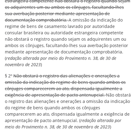
estrangeira competente não obstará o registro quando sejam
os adquirentes um ou ambos os cônjuges, facultando-lhes
sua averbação posterior mediante apresentação de
documentação comprobatória.
A omissão da indicação do
regime de bens de casamento lavrado por autoridade
consular brasileira ou autoridade estrangeira competente
não obstará o registro quando sejam os adquirentes um ou
ambos os cônjuges, facultando-lhes sua averbação posterior
mediante apresentação de documentação comprobatória.
(
redação alterada por meio do Provimento n. 38, de 30 de
novembro de 2023
)
§ 2º
Não obstará o registro das alienações e onerações a
omissão da indicação do regime de bens quando ambos os
cônjuges comparecerem ao ato, dispensada igualmente a
exigência de apresentação de pacto antenupcial.
Não obstará
o registro das alienações e onerações a omissão da indicação
do regime de bens quando ambos os cônjuges
comparecerem ao ato, dispensada igualmente a exigência de
apresentação de pacto antenupcial. (
redação alterada por
meio do Provimento n. 38, de 30 de novembro de 2023
)