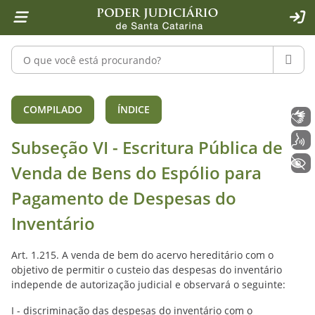
Página inicial
Ir para o conteúdo
Ir para a ferramenta de acessibilidade - Rybená
Ir para o menu principal
Ir para a pesquisa
Ir para o rodapé
Ir para a página inicial
1
2
4
5
6
7
ACE
Pesquisar no portal
PESQU
Subseção VI - Escritura Pública de 
COMPILADO
ÍNDICE
Libras
Voz
Subseção VI - Escritura Pública de
+ Acessibilidade
Venda de Bens do Espólio para
Pagamento de Despesas do
Inventário
Art. 1.215. A venda de bem do acervo hereditário com o
objetivo de permitir o custeio das despesas do inventário
independe de autorização judicial e observará o seguinte:
I - discriminação das despesas do inventário com o