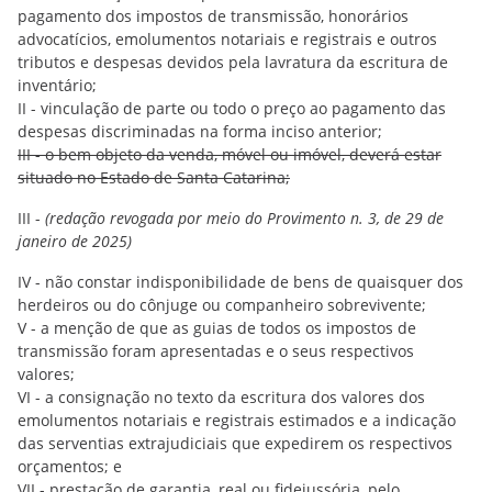
pagamento dos impostos de transmissão, honorários
advocatícios, emolumentos notariais e registrais e outros
tributos e despesas devidos pela lavratura da escritura de
inventário;
II - vinculação de parte ou todo o preço ao pagamento das
despesas discriminadas na forma inciso anterior;
III - o bem objeto da venda, móvel ou imóvel, deverá estar
situado no Estado de Santa Catarina;
III -
(redação revogada por meio do Provimento n. 3, de 29 de
janeiro de 2025)
IV - não constar indisponibilidade de bens de quaisquer dos
herdeiros ou do cônjuge ou companheiro sobrevivente;
V - a menção de que as guias de todos os impostos de
transmissão foram apresentadas e o seus respectivos
valores;
VI - a consignação no texto da escritura dos valores dos
emolumentos notariais e registrais estimados e a indicação
das serventias extrajudiciais que expedirem os respectivos
orçamentos; e
VII - prestação de garantia, real ou fidejussória, pelo