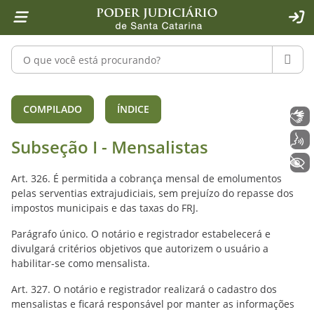
Página inicial
Ir para o conteúdo
Ir para a ferramenta de acessibilidade - Rybená
Ir para o menu principal
Ir para a pesquisa
Ir para o rodapé
Ir para a página inicial
1
2
4
5
6
7
ACE
Pesquisar no portal
PESQU
Subseção I - Mensalistas - Código d
COMPILADO
ÍNDICE
Libras
Voz
Subseção I - Mensalistas
+ Acessibilidade
Art. 326. É permitida a cobrança mensal de emolumentos
pelas serventias extrajudiciais, sem prejuízo do repasse dos
impostos municipais e das taxas do FRJ.
Parágrafo único. O notário e registrador estabelecerá e
divulgará critérios objetivos que autorizem o usuário a
habilitar-se como mensalista.
Art. 327. O notário e registrador realizará o cadastro dos
mensalistas e ficará responsável por manter as informações