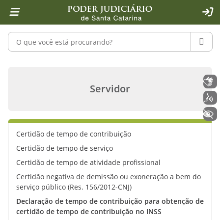
Página inicial
Ir para o conteúdo
Ir para a ferramenta de acessibilidade - Rybená
Ir para o menu principal
Ir para a pesquisa
Ir para o rodapé
Ir para a página inicial
1
2
4
5
6
7
ACE
Pesquisar no portal
PESQU
Declaração de tempo de contribuição
Libras
Servidor
Voz
+ Acessibilidade
Certidão de tempo de contribuição
Certidão de tempo de serviço
Certidão de tempo de atividade profissional
Certidão negativa de demissão ou exoneração a bem do
serviço público (Res. 156/2012-CNJ)
Declaração de tempo de contribuição para obtenção de
certidão de tempo de contribuição no INSS